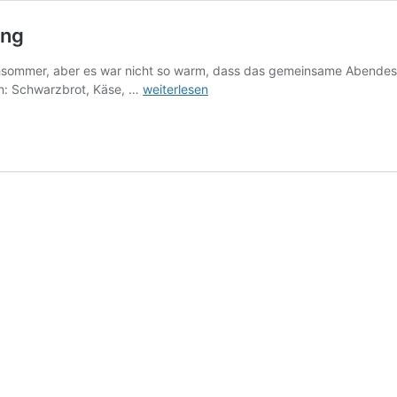
ung
ochsommer, aber es war nicht so warm, dass das gemeinsame Abendes
Der
en: Schwarzbrot, Käse, …
weiterlesen
Krieg
ist
da
–
Eine
politische
Erzählung