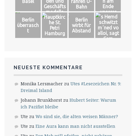
den und
n am
Basel
fahren U-
Geschäfts
Ende
Bahn
modelle
unserer
´s Hemd
Hauptkirc
Welt
Berlin
Berlin
schwitzt
he St.
überrasch
wirbt für
m´ned vo
Petri
t
Abstand
alloi, sagt
Hamburg
Cem
NEUESTE KOMMENTARE
Monika Lersmacher
zu
Utes #Lesezeichen Nr. 9:
Dreimal Island
Johann Brunkhorst
zu
Hubert Seiter: Warum
ich Pazifist bleibe
Ute
zu
Wo sind sie, die alten weisen Männer?
Ute
zu
Eine Aura kann man nicht ausstellen
Ute
zu
Der Mob will pfeifen, nicht zuhören