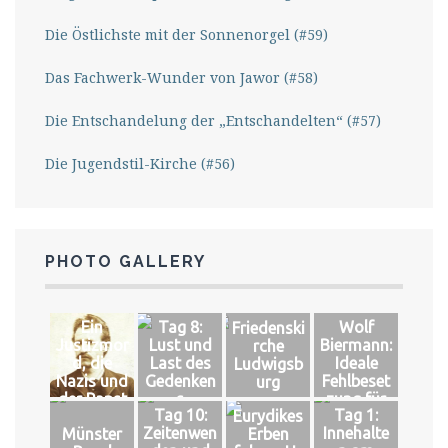
Die Östlichste mit der Sonnenorgel (#59)
Das Fachwerk-Wunder von Jawor (#58)
Die Entschandelung der „Entschandelten“ (#57)
Die Jugendstil-Kirche (#56)
PHOTO GALLERY
Ein
Tag 8:
Wolf
Friedenski
Justizmor
Lust und
Biermann:
rche
d, die
Last des
Ideale
Ludwigsb
Nazis und
Gedenken
Fehlbeset
urg
der Papst
s
zung für
Tag 10:
Tag 1:
Eurydikes
das große
Zeitenwen
Innehalte
Münster
Erben
Glück