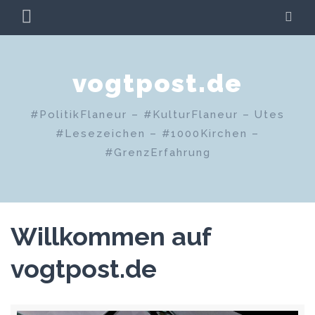
Zum
PRIMÄRES
SU
Inhalt
MENÜ
springen
vogtpost.de
#PolitikFlaneur – #KulturFlaneur – Utes
#Lesezeichen – #1000Kirchen –
#GrenzErfahrung
Willkommen auf
vogtpost.de