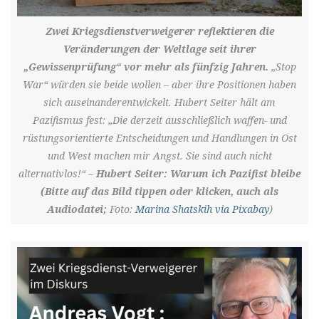
Zwei Kriegsdienstverweigerer reflektieren die
Veränderungen der Weltlage seit ihrer
„Gewissenprüfung“ vor mehr als fünfzig Jahren.
„Stop
War“ würden sie beide wollen – aber ihre Positionen haben
sich auseinanderentwickelt. Hubert Seiter hält am
Pazifismus fest: „Die derzeit ausschließlich waffen- und
rüstungsorientierte Entscheidungen und Handlungen in Ost
und West machen mir Angst. Sie sind auch nicht
alternativlos!“ –
Hubert Seiter: Warum ich Pazifist bleibe
(Bitte auf das Bild tippen oder klicken, auch als
Audiodatei;
Foto:
Marina Shatskih via Pixabay
)