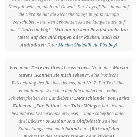
Überfall wehren, auch mit Gewalt. Der Angriff Russlands auf
die Ukraine hat die Sicherheitslage in ganz Europa
verschoben – mit den bekannten Auswirkungen auch auf
uns.“
Andreas Vogt – Warum ich kein Pazifist mehr bin
(Bitte auf das Bild tippen oder klicken, auch als
Audiodatei;
Foto:
Marina Shatskih via Pixabay)
Vier neue Texte bei Utes #Lesezeichen:
Nr. 6 über
Martin
Suters „Können Sie mich sehen?“,
eine ironische
Betrachtung des Businesslebens, und Nr. 7: Ein Text über
einen Roman zwischen den Jahrhunderten – voller
Schwierigkeiten des Landlebens:
„Marschlande“ von Jarka
Kubsova. „Für Polina“
von
Takis Würger
hat sich als
besonderes Leseerlebnis erwiesen – und schließlich laden
drei Bücher von
Auður Ava Ólafsdóttir
zu einer
Entdeckungsreise nach
Island
ein.
(Bitte auf das
Buchzitat des Monats tippen oder klicken)