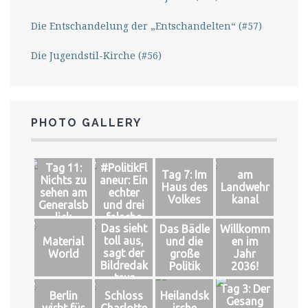
Die Entschandelung der „Entschandelten“ (#57)
Die Jugendstil-Kirche (#56)
PHOTO GALLERY
Tag 11:
#PolitikFl
Tag 7: Im
am
Nichts zu
aneur: Ein
Haus des
Landwehr
sehen am
echter
Volkes
kanal
Generalsb
und drei
lick
falsche
Das sieht
Das Bädle
Willkomm
Könige
toll aus,
Material
und die
en im
sagt der
World
große
Jahr
Bildredak
Politik
2036!
teur
Tag 3: Der
Berlin
Schloss
Heilandsk
Gesang
wirbt für
Charlotte
irche