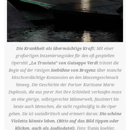
Die Krankheit als übermächtige Kraft:
Mit einer
großartigen Inszenierungsidee für den oft-gespielten
Opernhit
„La Traviata“ von Guiseppe Verdi
tröstet die
Regie auf der riesigen
Seebühne von Bregenz
über manche
kitschverdächtige Konzession an den Massengeschmack
hinweg. Die Geschichte der Pariser Kurtisane Marie
Duplessis, die aus purer Not ihre Schönheit verkaufen muss
an eine gierige, selbstgerechte Männerwelt, fasziniert bis
heute auch Menschen, die nicht regelmäßig in die Oper
gehen. Sie ist sozialkritisch und erinnert daran:
Die schöne
Violetta könnte leben. (Bitte auf das Bild tippen oder
klicken, auch als Audiodatei).
Foto: ©anja koehler,