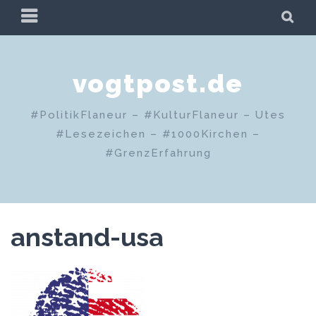
Zum
PRIMÄRES
SU
Inhalt
MENÜ
springen
vogtpost.de
#PolitikFlaneur – #KulturFlaneur – Utes
#Lesezeichen – #1000Kirchen –
#GrenzErfahrung
anstand-usa