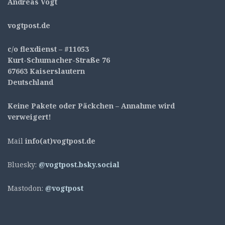
Andreas Vogt
v
ogtpost.de
c/o flexdienst – #11053
Kurt-Schumacher-Straße 76
67663 Kaiserslautern
Deutschland
Keine Pakete oder Päckchen – Annahme wird
verweigert!
Mail
info(at)vogtpost.de
Bluesky:
@vogtpost.bsky.social
Mastodon:
@vogtpost