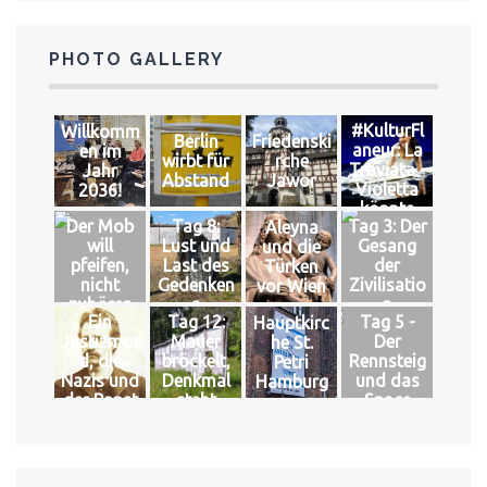
PHOTO GALLERY
#KulturFl
Willkomm
Berlin
Friedenski
aneur: La
en im
wirbt für
rche
Traviata -
Jahr
Abstand
Jawor
Violetta
2036!
könnte
Der Mob
Tag 8:
Tag 3: Der
Aleyna
leben
will
Lust und
Gesang
und die
pfeifen,
Last des
der
Türken
nicht
Gedenken
Zivilisatio
vor Wien
zuhören
s
n
Ein
Tag 12:
Tag 5 -
Hauptkirc
Justizmor
Mauer
Der
he St.
d, die
bröckelt,
Rennsteig
Petri
Nazis und
Denkmal
und das
Hamburg
der Papst
steht
Space