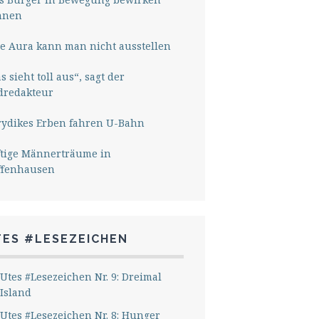
nnen
e Aura kann man nicht ausstellen
s sieht toll aus“, sagt der
dredakteur
rydikes Erben fahren U-Bahn
ftige Männerträume in
ffenhausen
TES #LESEZEICHEN
Utes #Lesezeichen Nr. 9: Dreimal
Island
Utes #Lesezeichen Nr. 8: Hunger