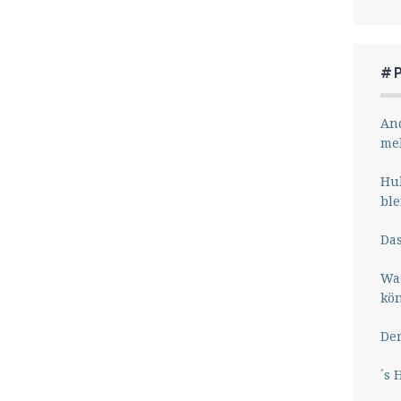
#
And
me
Hub
ble
Das
Wa
kö
Der
´s 