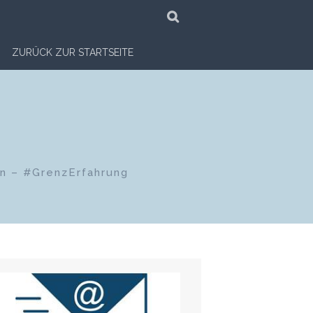
SUCHE
ZURÜCK ZUR STARTSEITE
en – #GrenzErfahrung