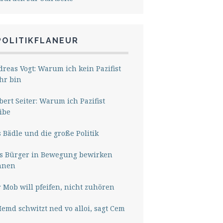
POLITIKFLANEUR
reas Vogt: Warum ich kein Pazifist
hr bin
ert Seiter: Warum ich Pazifist
ibe
 Bädle und die große Politik
s Bürger in Bewegung bewirken
nnen
 Mob will pfeifen, nicht zuhören
Hemd schwitzt ned vo alloi, sagt Cem