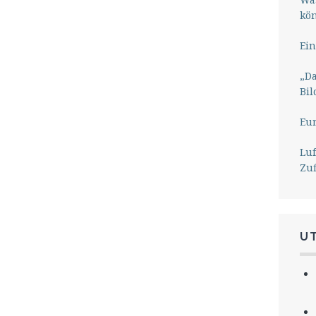
kö
Ein
„Da
Bil
Eu
Lu
Zu
U