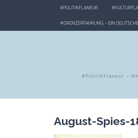
Zum
#POLITIKFLANEUR
#KULTURFL
Inhalt
springen
#GRENZERFAHRUNG – EIN DEUTSC
#PolitikFlaneur – #
August-Spies-