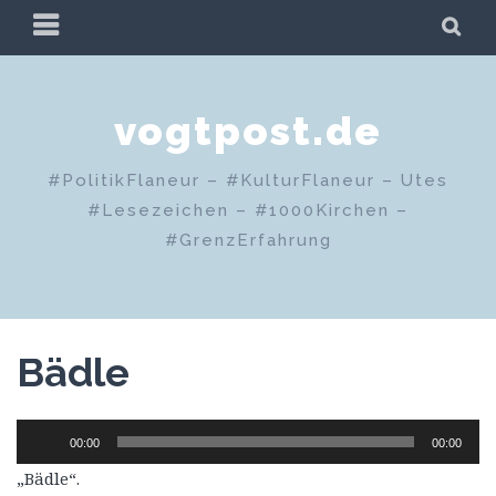
Zum
PRIMÄRES
SU
Inhalt
MENÜ
springen
vogtpost.de
#PolitikFlaneur – #KulturFlaneur – Utes
#Lesezeichen – #1000Kirchen –
#GrenzErfahrung
Bädle
Audio-
00:00
00:00
Player
„Bädle“.