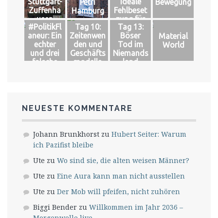
Stuttgart-
Ideale
Petri
Bewegung
Zuffenha
Fehlbeset
Hamburg
usen
zung für
#PolitikFl
Tag 10:
Tag 13:
das große
aneur: Ein
Zeitenwen
Böser
Material
Glück
echter
den und
Tod im
World
und drei
Geschäfts
Niemands
falsche
modelle
land
Könige
NEUESTE KOMMENTARE
Johann Brunkhorst
zu
Hubert Seiter: Warum
ich Pazifist bleibe
Ute
zu
Wo sind sie, die alten weisen Männer?
Ute
zu
Eine Aura kann man nicht ausstellen
Ute
zu
Der Mob will pfeifen, nicht zuhören
Biggi Bender
zu
Willkommen im Jahr 2036 –
Morgenwelle live