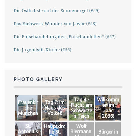
Die Östlichste mit der Sonnenorgel (#59)
Das Fachwerk-Wunder von Jawor (#58)
Die Entschandelung der „Entschandelten“ (#57)
Die Jugendstil-Kirche (#56)
PHOTO GALLERY
Tag 4 -
Willkomm
Frauenkir
Tag 7: Im
Flucht am
en im
che
Haus des
Schwarze
Jahr
München
Volkes
n Teich
2036!
St.
Wolf
Hauptkirc
Antonius
Biermann:
he St.
Bürger in