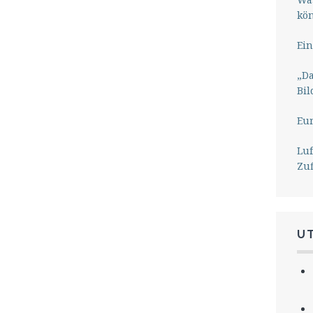
kö
Ein
„Da
Bil
Eu
Lu
Zu
U