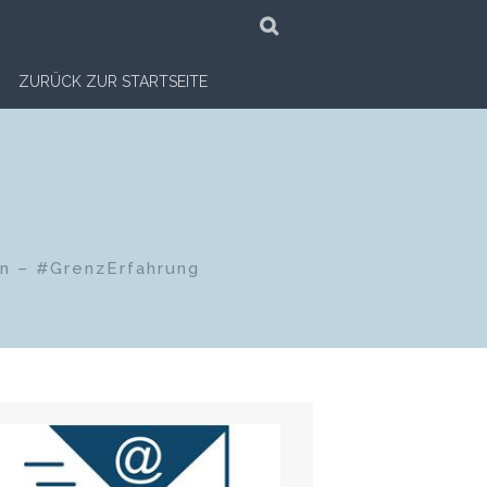
SUCHE
ZURÜCK ZUR STARTSEITE
en – #GrenzErfahrung