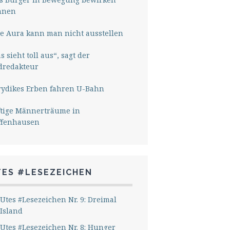
nnen
e Aura kann man nicht ausstellen
s sieht toll aus“, sagt der
dredakteur
rydikes Erben fahren U-Bahn
ftige Männerträume in
ffenhausen
TES #LESEZEICHEN
Utes #Lesezeichen Nr. 9: Dreimal
Island
Utes #Lesezeichen Nr. 8: Hunger