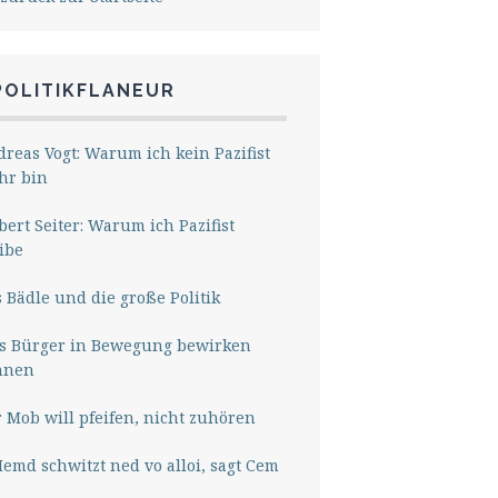
POLITIKFLANEUR
reas Vogt: Warum ich kein Pazifist
hr bin
ert Seiter: Warum ich Pazifist
ibe
 Bädle und die große Politik
s Bürger in Bewegung bewirken
nnen
 Mob will pfeifen, nicht zuhören
Hemd schwitzt ned vo alloi, sagt Cem