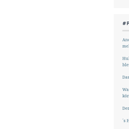
#
And
me
Hub
ble
Das
Wa
kö
Der
´s 