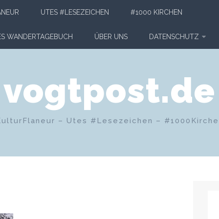
ANEUR
UTES #LESEZEICHEN
#1000 KIRCHEN
HES WANDERTAGEBUCH
ÜBER UNS
DATENSCHUTZ
vogtpost.de
KulturFlaneur – Utes #Lesezeichen – #1000Kirch