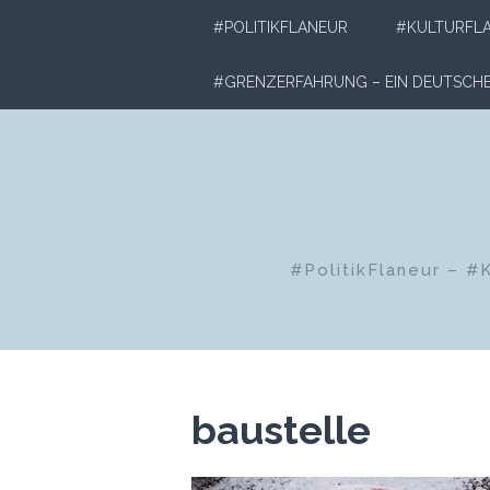
Zum
#POLITIKFLANEUR
#KULTURFL
Inhalt
springen
#GRENZERFAHRUNG – EIN DEUTSC
#PolitikFlaneur – #
baustelle