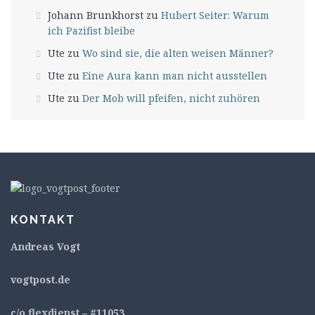
Johann Brunkhorst
zu
Hubert Seiter: Warum
ich Pazifist bleibe
Ute
zu
Wo sind sie, die alten weisen Männer?
Ute
zu
Eine Aura kann man nicht ausstellen
Ute
zu
Der Mob will pfeifen, nicht zuhören
KONTAKT
Andreas Vogt
v
ogtpost.de
c/o flexdienst – #11053