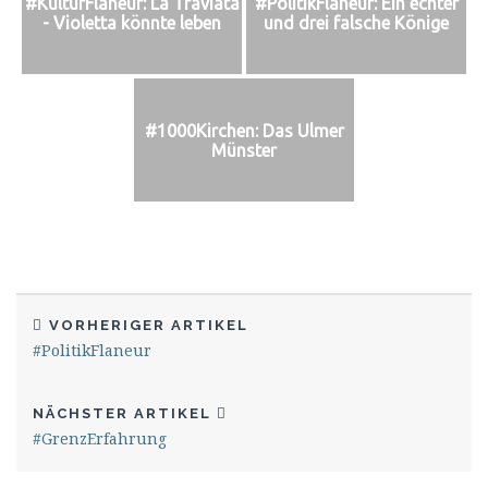
#KulturFlaneur: La Traviata
#PolitikFlaneur: Ein echter
- Violetta könnte leben
und drei falsche Könige
#1000Kirchen: Das Ulmer
Münster
VORHERIGER ARTIKEL
#PolitikFlaneur
NÄCHSTER ARTIKEL
#GrenzErfahrung