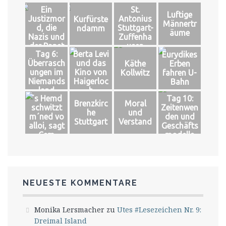
Ein
St.
Luftige
Justizmor
Antonius
Kurfürste
Männertr
d, die
Stuttgart-
ndamm
äume
Nazis und
Zuffenha
der Papst
usen
Tag 6:
Berta Levi
Eurydikes
Überrasch
und das
Käthe
Erben
ungen im
Kino von
Kollwitz
fahren U-
Niemands
Haigerloc
Bahn
land
h
´s Hemd
Tag 10:
Brenzkirc
Moral
schwitzt
Zeitenwen
he
und
m´ned vo
den und
Stuttgart
Verstand
alloi, sagt
Geschäfts
Cem
modelle
NEUESTE KOMMENTARE
Monika Lersmacher
zu
Utes #Lesezeichen Nr. 9:
Dreimal Island