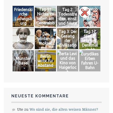
Tag 11:
Der Mob
Friedenski
Tag 2:
Nichts zu
will
rche
Todesstre
sehen am
pfeifen,
Ludwigsb
ifen, einst
Generalsb
nicht
urg
und heute
lick
zuhören
Tag 3: Der
Tag 12:
Der
Gesang
Mauer
Fanny
Winterde
der
bröckelt,
Hensel
mokrat
Zivilisatio
Denkmal
n
steht
Berta Levi
Eurydikes
Berlin
und das
Münster
Erben
wirbt für
Kino von
Basel
fahren U-
Abstand
Haigerloc
Bahn
h
NEUESTE KOMMENTARE
Ute
zu
Wo sind sie, die alten weisen Männer?