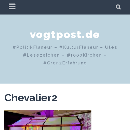
Zum
PRIMÄRES
SU
Inhalt
MENÜ
springen
vogtpost.de
#PolitikFlaneur – #KulturFlaneur – Utes
#Lesezeichen – #1000Kirchen –
#GrenzErfahrung
Chevalier2