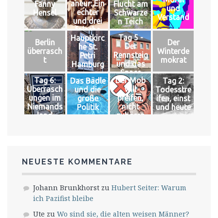
aneur: Ein
Fanny
Flucht am
und
echter
Hensel
Schwarze
Verstand
und drei
n Teich
falsche
Tag 5 -
Hauptkirc
Könige
Berlin
Der
Der
he St.
überrasch
Winterde
Rennsteig
Petri
t
mokrat
und das
Hamburg
Space
Tag 6:
Der Mob
Das Bädle
Tag 2:
Überrasch
will
und die
Todesstre
ungen im
pfeifen,
große
ifen, einst
Niemands
nicht
Politik
und heute
land
zuhören
NEUESTE KOMMENTARE
Johann Brunkhorst
zu
Hubert Seiter: Warum
ich Pazifist bleibe
Ute
zu
Wo sind sie, die alten weisen Männer?