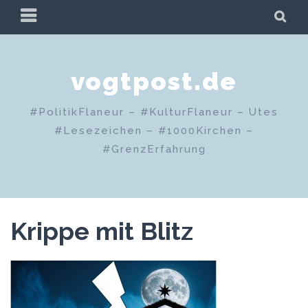
Zum
PRIMÄRES
SU
Inhalt
MENÜ
springen
vogtpost.de
#PolitikFlaneur – #KulturFlaneur – Utes
#Lesezeichen – #1000Kirchen –
#GrenzErfahrung
Krippe mit Blitz