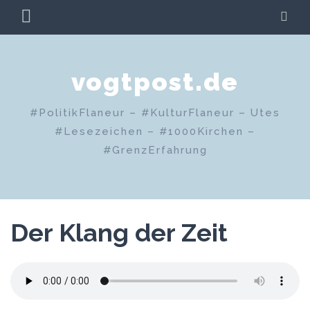
Zum
PRIMÄRES
SU
Inhalt
MENÜ
springen
vogtpost.de
#PolitikFlaneur – #KulturFlaneur – Utes
#Lesezeichen – #1000Kirchen –
#GrenzErfahrung
Der Klang der Zeit