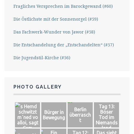
Fragliches Versprechen im Barockgewand (#60)
Die Östlichste mit der Sonnenorgel (#59)
Das Fachwerk-Wunder von Jawor (#58)
Die Entschandelung der „Entschandelten“ (#57)
Die Jugendstil-Kirche (#56)
PHOTO GALLERY
´s Hemd
Tag 13:
Berlin
schwitzt
Böser
Bürger in
überrasch
m´ned vo
Tod im
Bewegung
t
alloi, sagt
Niemands
Cem
land
Ein
Tag 12:
Das sieht