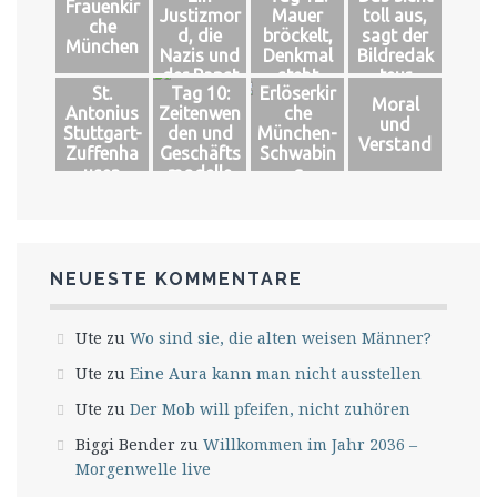
Frauenkir
Justizmor
Mauer
toll aus,
che
d, die
bröckelt,
sagt der
München
Nazis und
Denkmal
Bildredak
der Papst
steht
teur
St.
Tag 10:
Erlöserkir
Moral
Antonius
Zeitenwen
che
und
Stuttgart-
den und
München-
Verstand
Zuffenha
Geschäfts
Schwabin
usen
modelle
g
NEUESTE KOMMENTARE
Ute
zu
Wo sind sie, die alten weisen Männer?
Ute
zu
Eine Aura kann man nicht ausstellen
Ute
zu
Der Mob will pfeifen, nicht zuhören
Biggi Bender
zu
Willkommen im Jahr 2036 –
Morgenwelle live