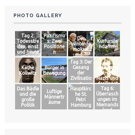
PHOTO GALLERY
Tag 2:
Pazifismu
Der
Todesstre
s: Zwei
Kurfürste
Winterde
ifen, einst
Positione
ndamm
mokrat
und heute
n
Tag 3: Der
Ein
Gesang
Justizmor
Käthe
Bürger in
der
d, die
Kollwitz
Bewegung
Zivilisatio
Nazis und
n
der Papst
Tag 6:
Das Bädle
Hauptkirc
Luftige
Überrasch
und die
he St.
Männertr
ungen im
große
Petri
äume
Niemands
Politik
Hamburg
land