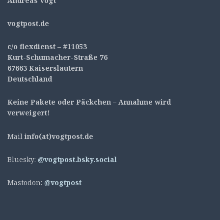
Andreas Vogt
v
ogtpost.de
c/o flexdienst – #11053
Kurt-Schumacher-Straße 76
67663 Kaiserslautern
Deutschland
Keine Pakete oder Päckchen – Annahme wird
verweigert!
Mail
info(at)vogtpost.de
Bluesky:
@vogtpost.bsky.social
Mastodon:
@vogtpost