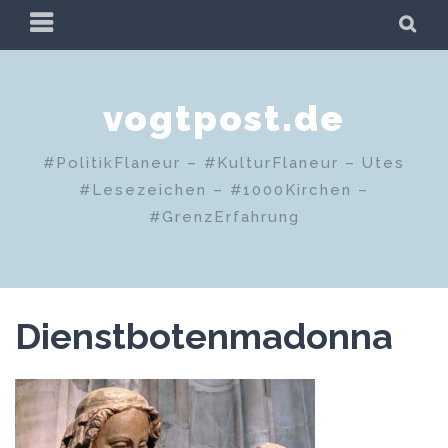
Zum
PRIMÄRES
SU
Inhalt
MENÜ
springen
vogtpost.de
#PolitikFlaneur – #KulturFlaneur – Utes
#Lesezeichen – #1000Kirchen –
#GrenzErfahrung
Dienstbotenmadonna