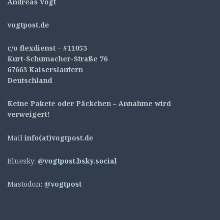
Andreas Vogt
v
ogtpost.de
c/o flexdienst – #11053
Kurt-Schumacher-Straße 76
67663 Kaiserslautern
Deutschland
Keine Pakete oder Päckchen – Annahme wird
verweigert!
Mail
info(at)vogtpost.de
Bluesky:
@vogtpost.bsky.social
Mastodon:
@vogtpost