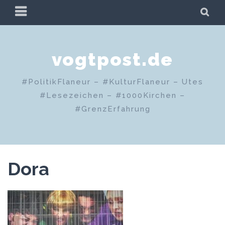
Zum
PRIMÄRES
SU
Inhalt
MENÜ
springen
vogtpost.de
#PolitikFlaneur – #KulturFlaneur – Utes
#Lesezeichen – #1000Kirchen –
#GrenzErfahrung
Dora