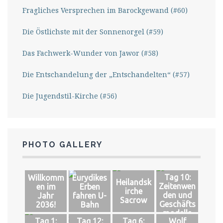
Fragliches Versprechen im Barockgewand (#60)
Die Östlichste mit der Sonnenorgel (#59)
Das Fachwerk-Wunder von Jawor (#58)
Die Entschandelung der „Entschandelten“ (#57)
Die Jugendstil-Kirche (#56)
PHOTO GALLERY
Tag 10:
Willkomm
Eurydikes
Heilandsk
Zeitenwen
en im
Erben
irche
den und
Jahr
fahren U-
Sacrow
Geschäfts
2036!
Bahn
modelle
Tag 1:
Tag 12:
Tag 6:
Wolf