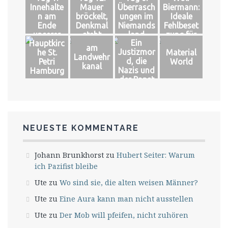
Innehalte
Mauer
Überrasch
Biermann:
n am
bröckelt,
ungen im
Ideale
Ende
Denkmal
Niemands
Fehlbeset
unserer
steht
land
zung für
Ein
Hauptkirc
Welt
das große
am
Justizmor
he St.
Material
Glück
Landwehr
d, die
Petri
World
kanal
Nazis und
Hamburg
der Papst
NEUESTE KOMMENTARE
Johann Brunkhorst
zu
Hubert Seiter: Warum
ich Pazifist bleibe
Ute
zu
Wo sind sie, die alten weisen Männer?
Ute
zu
Eine Aura kann man nicht ausstellen
Ute
zu
Der Mob will pfeifen, nicht zuhören