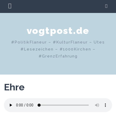
Zum
PRIMÄRES
SU
Inhalt
MENÜ
springen
vogtpost.de
#PolitikFlaneur – #KulturFlaneur – Utes
#Lesezeichen – #1000Kirchen –
#GrenzErfahrung
Ehre