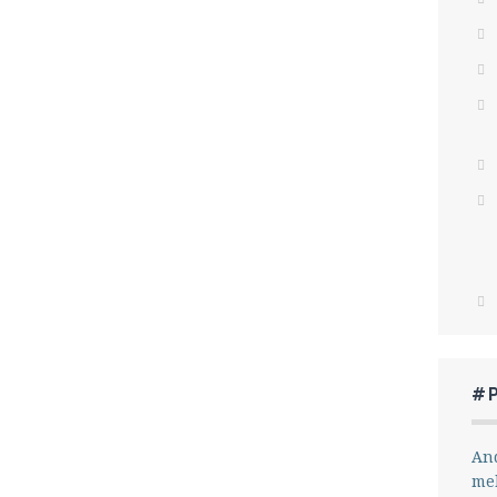
#
And
me