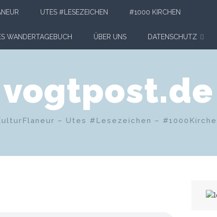
ANEUR
UTES #LESEZEICHEN
#1000 KIRCHEN
HES WANDERTAGEBUCH
ÜBER UNS
DATENSCHUTZ
vogtpost.de
KulturFlaneur – Utes #Lesezeichen – #1000Kirch