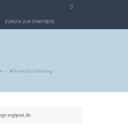
SUCHE
ZURÜCK ZUR STARTSEITE
en – #GrenzErfahrung