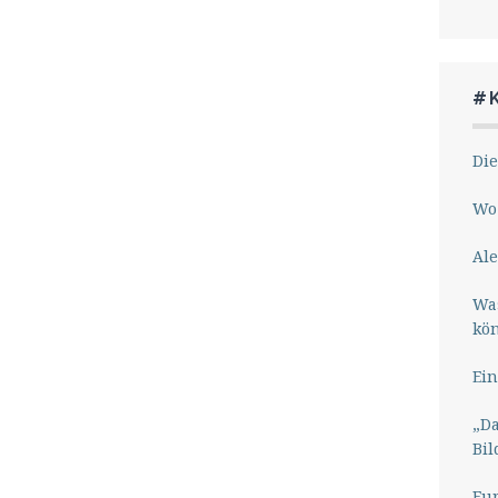
#
Die
Wo 
Ale
Wa
kö
Ein
„Da
Bil
Eu