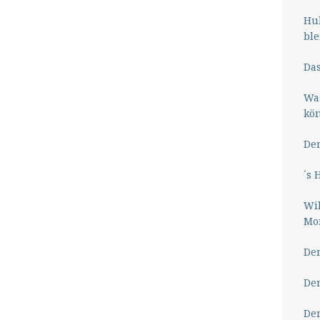
Hub
ble
Das
Wa
kö
Der
´s 
Wil
Mor
Der
Der
Der