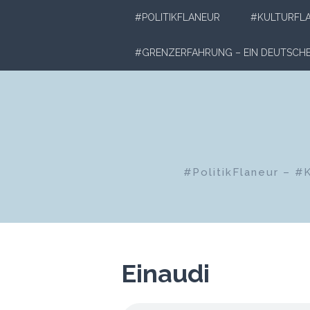
Zum
#POLITIKFLANEUR
#KULTURFL
Inhalt
springen
#GRENZERFAHRUNG – EIN DEUTSC
#PolitikFlaneur – #
Einaudi