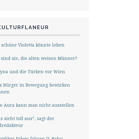
KULTURFLANEUR
 schöne Violetta könnte leben
sind sie, die alten weisen Männer?
yna und die Türken vor Wien
s Bürger in Bewegung bewirken
nnen
e Aura kann man nicht ausstellen
s sieht toll aus“, sagt der
dredakteur
rydikes Erben fahren U-Bahn