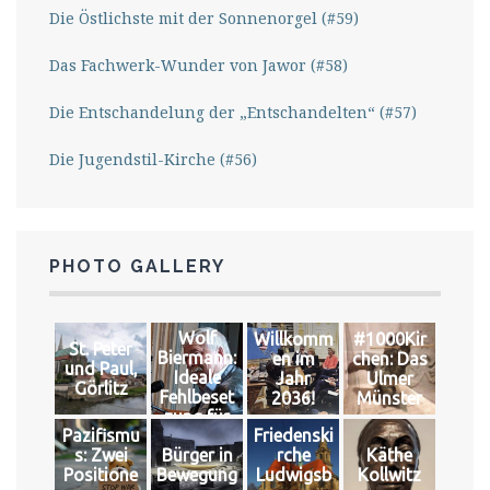
Die Östlichste mit der Sonnenorgel (#59)
Das Fachwerk-Wunder von Jawor (#58)
Die Entschandelung der „Entschandelten“ (#57)
Die Jugendstil-Kirche (#56)
PHOTO GALLERY
Wolf
Willkomm
#1000Kir
St. Peter
Biermann:
en im
chen: Das
und Paul,
Ideale
Jahr
Ulmer
Görlitz
Fehlbeset
2036!
Münster
zung für
Pazifismu
Friedenski
das große
s: Zwei
Bürger in
rche
Käthe
Glück
Positione
Bewegung
Ludwigsb
Kollwitz