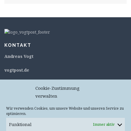
KONTAKT
Andreas Vogt
v
ogtpost.de
c/o flexdienst – #11053
Cookie-Zustimmung
Kurt-Schumacher-Straße 76
verwalten
67663 Kaiserslautern
Deutschland
Wir verwenden Cookies, um unsere Website und unseren Service zu
optimieren.
Keine Pakete oder Päckchen – Annahme wird
verweigert!
Funktional
Immer aktiv