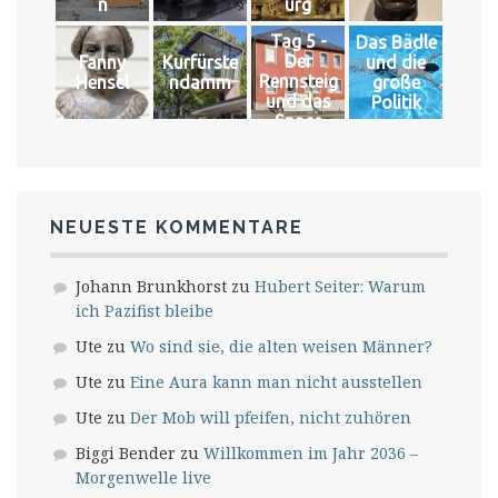
n
urg
Tag 5 -
Das Bädle
Der
Fanny
Kurfürste
und die
Rennsteig
Hensel
ndamm
große
und das
Politik
Space
NEUESTE KOMMENTARE
Johann Brunkhorst
zu
Hubert Seiter: Warum
ich Pazifist bleibe
Ute
zu
Wo sind sie, die alten weisen Männer?
Ute
zu
Eine Aura kann man nicht ausstellen
Ute
zu
Der Mob will pfeifen, nicht zuhören
Biggi Bender
zu
Willkommen im Jahr 2036 –
Morgenwelle live