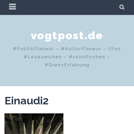
Zum
PRIMÄRES
SU
Inhalt
MENÜ
springen
vogtpost.de
#PolitikFlaneur – #KulturFlaneur – Utes
#Lesezeichen – #1000Kirchen –
#GrenzErfahrung
Einaudi2