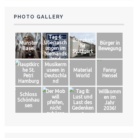
PHOTO GALLERY
Tag 6:
Brenzkirc
Überrasch
Münster
Bürger in
he
ungen im
Basel
Bewegung
Stuttgart
Niemands
land
Hauptkirc
Musikerm
he St.
useen in
Material
Fanny
Petri
Deutschla
World
Hensel
Hamburg
nd
Der Mob
Tag 8:
Willkomm
Schloss
will
Lust und
en im
Schönhau
pfeifen,
Last des
Jahr
sen
nicht
Gedenken
2036!
zuhören
s