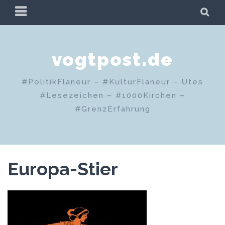
Zum
PRIMÄRES
SU
Inhalt
MENÜ
springen
vogtpost.de
#PolitikFlaneur – #KulturFlaneur – Utes
#Lesezeichen – #1000Kirchen –
#GrenzErfahrung
Europa-Stier