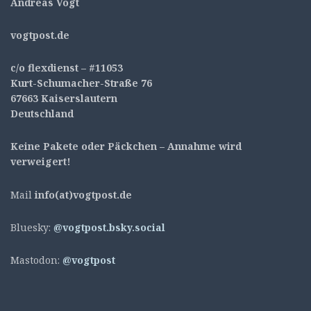
Andreas Vogt
v
ogtpost.de
c/o flexdienst – #11053
Kurt-Schumacher-Straße 76
67663 Kaiserslautern
Deutschland
Keine Pakete oder Päckchen – Annahme wird
verweigert!
Mail
info(at)vogtpost.de
Bluesky:
@vogtpost.bsky.social
Mastodon:
@vogtpost