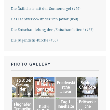
Die Östlichste mit der Sonnenorgel (#59)
Das Fachwerk-Wunder von Jawor (#58)
Die Entschandelung der „Entschandelten“ (#57)
Die Jugendstil-Kirche (#56)
PHOTO GALLERY
Tag 3: Der
Tag 5 -
Friedenski
Schloss
Gesang
Der
rche
Charlotte
der
Rennsteig
Jawor
nburg
Zivilisatio
und das
n
Space
Tag 1:
Erlöserkir
Flughafen
Innehalte
che
Käthe
Tempelho