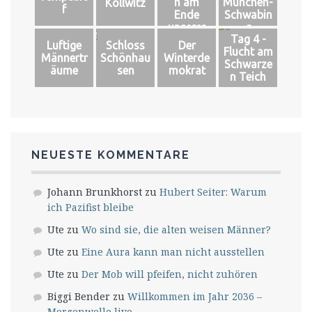
n am
München-
Kollwitz
f
Ende
Schwabin
unserer
g
Tag 4 -
Welt
Luftige
Schloss
Der
Flucht am
Männertr
Schönhau
Winterde
Schwarze
äume
sen
mokrat
n Teich
NEUESTE KOMMENTARE
Johann Brunkhorst
zu
Hubert Seiter: Warum
ich Pazifist bleibe
Ute
zu
Wo sind sie, die alten weisen Männer?
Ute
zu
Eine Aura kann man nicht ausstellen
Ute
zu
Der Mob will pfeifen, nicht zuhören
Biggi Bender
zu
Willkommen im Jahr 2036 –
Morgenwelle live