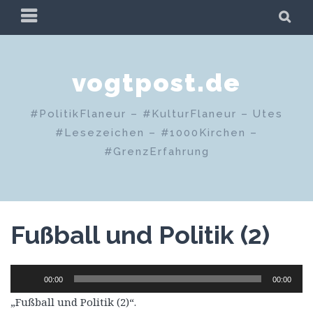
Zum
PRIMÄRES
SU
Inhalt
MENÜ
springen
vogtpost.de
#PolitikFlaneur – #KulturFlaneur – Utes
#Lesezeichen – #1000Kirchen –
#GrenzErfahrung
Fußball und Politik (2)
Audio-
00:00
00:00
Player
„Fußball und Politik (2)“.