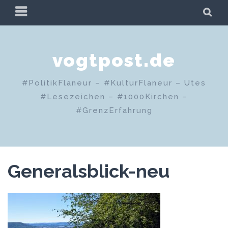
Zum
PRIMÄRES
SU
Inhalt
MENÜ
springen
vogtpost.de
#PolitikFlaneur – #KulturFlaneur – Utes
#Lesezeichen – #1000Kirchen –
#GrenzErfahrung
Generalsblick-neu