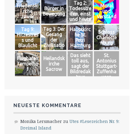
Tag 2:
Friedenski
Moral
Bürger in
Todesstre
rche
und
Bewegung
ifen, einst
Jawor
Verstand
und heute
Tag 3: Der
Tag 9:
Hauptkirc
Schloss
Gesang
Hitzestres
he St.
Charlotte
der
s und
Petri
nburg
Zivilisatio
Blaulicht
Hamburg
n
Das sieht
St.
Flughafen
Heilandsk
toll aus,
Antonius
Tempelho
irche
sagt der
Stuttgart-
f
Sacrow
Bildredak
Zuffenha
teur
usen
NEUESTE KOMMENTARE
Monika Lersmacher
zu
Utes #Lesezeichen Nr. 9:
Dreimal Island