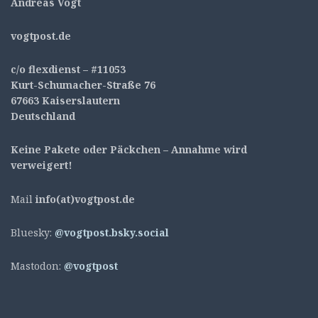
Andreas Vogt
v
ogtpost.de
c/o flexdienst – #11053
Kurt-Schumacher-Straße 76
67663 Kaiserslautern
Deutschland
Keine Pakete oder Päckchen – Annahme wird
verweigert!
Mail
info(at)vogtpost.de
Bluesky:
@vogtpost.bsky.social
Mastodon:
@vogtpost