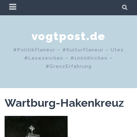
Zum
PRIMÄRES
SU
Inhalt
MENÜ
springen
vogtpost.de
#PolitikFlaneur – #KulturFlaneur – Utes
#Lesezeichen – #1000Kirchen –
#GrenzErfahrung
Wartburg-Hakenkreuz