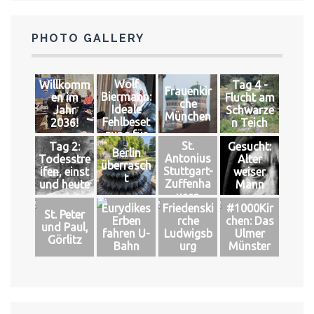
PHOTO GALLERY
Wolf
Willkomm
Tag 4 -
Frauenkir
Biermann:
en im
Flucht am
che
Ideale
Jahr
Schwarze
München
Fehlbeset
2036!
n Teich
zung für
St.
Tag 2:
Gesucht:
das große
Berlin
Antonius
Todesstre
Alter
Glück
überrasch
Stuttgart-
ifen, einst
weiser
t
Zuffenha
und heute
Mann
usen
Eurydikes
Friedenski
#1000Kir
St. Peter
Erben
rche
chen: Das
und Paul,
fahren U-
Ludwigsb
Ulmer
Görlitz
Bahn
urg
Münster