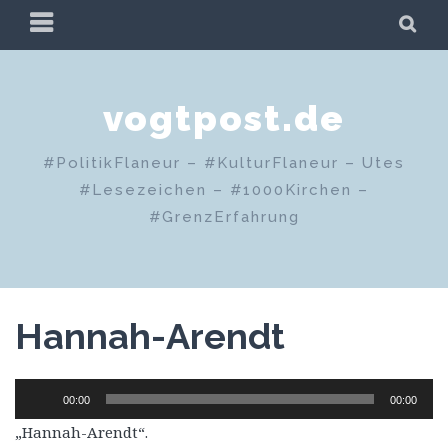
Zum
PRIMÄRES
SU
Inhalt
MENÜ
springen
vogtpost.de
#PolitikFlaneur – #KulturFlaneur – Utes
#Lesezeichen – #1000Kirchen –
#GrenzErfahrung
Hannah-Arendt
Audio-
00:00
00:00
Player
„Hannah-Arendt“.