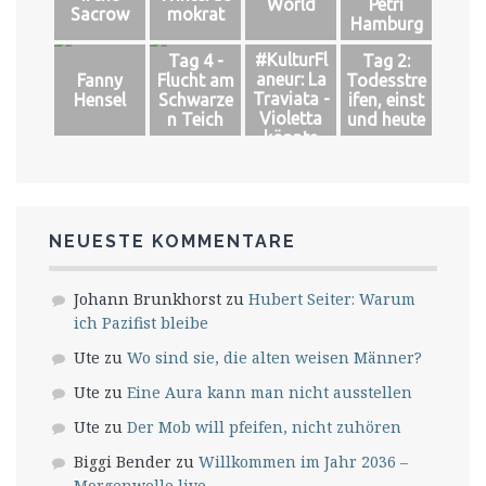
World
Petri
Sacrow
mokrat
Hamburg
#KulturFl
Tag 4 -
Tag 2:
aneur: La
Fanny
Flucht am
Todesstre
Traviata -
Hensel
Schwarze
ifen, einst
Violetta
n Teich
und heute
könnte
leben
NEUESTE KOMMENTARE
Johann Brunkhorst
zu
Hubert Seiter: Warum
ich Pazifist bleibe
Ute
zu
Wo sind sie, die alten weisen Männer?
Ute
zu
Eine Aura kann man nicht ausstellen
Ute
zu
Der Mob will pfeifen, nicht zuhören
Biggi Bender
zu
Willkommen im Jahr 2036 –
Morgenwelle live