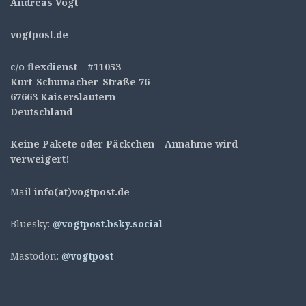
Andreas Vogt
v
ogtpost.de
c/o flexdienst – #11053
Kurt-Schumacher-Straße 76
67663 Kaiserslautern
Deutschland
Keine Pakete oder Päckchen – Annahme wird
verweigert!
Mail
info(at)vogtpost.de
Bluesky:
@vogtpost.bsky.social
Mastodon:
@vogtpost