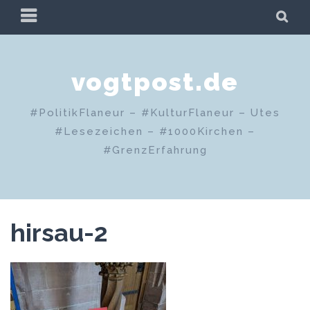
Zum
PRIMÄRES
SU
Inhalt
MENÜ
springen
vogtpost.de
#PolitikFlaneur – #KulturFlaneur – Utes
#Lesezeichen – #1000Kirchen –
#GrenzErfahrung
hirsau-2