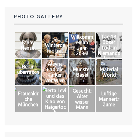
PHOTO GALLERY
Tag 13:
Willkomm
Der
Böser
Fanny
en im
Winterde
Tod im
Hensel
Jahr
mokrat
Niemands
2036!
land
Aleyna
Berlin
und die
Münster
Material
überrasch
Türken
Basel
World
t
vor Wien
Berta Levi
Gesucht:
Frauenkir
Luftige
und das
Alter
che
Männertr
Kino von
weiser
München
äume
Haigerloc
Mann
h