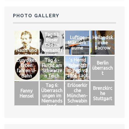
PHOTO GALLERY
Ein
Tag 13:
Luftige
Heilandsk
Justizmor
Böser
Männertr
irche
d, die
Tod im
äume
Sacrow
Nazis und
Niemands
der Papst
land
´s Hemd
Eurydikes
Tag 4 -
Berlin
schwitzt
Erben
Flucht am
überrasch
m´ned vo
fahren U-
Schwarze
t
alloi, sagt
Bahn
n Teich
Cem
Tag 6:
Erlöserkir
Brenzkirc
Überrasch
che
Fanny
he
ungen im
München-
Hensel
Stuttgart
Niemands
Schwabin
land
g