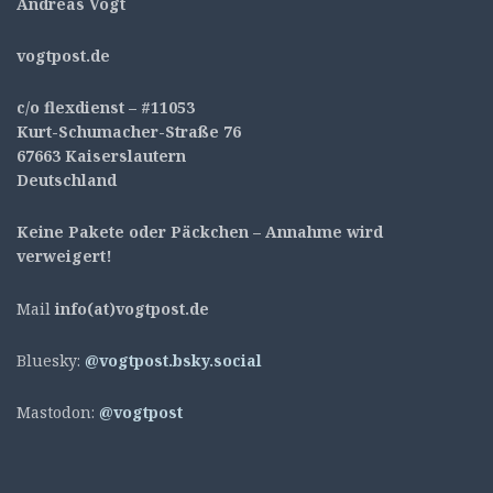
Andreas Vogt
v
ogtpost.de
c/o flexdienst – #11053
Kurt-Schumacher-Straße 76
67663 Kaiserslautern
Deutschland
Keine Pakete oder Päckchen – Annahme wird
verweigert!
Mail
info(at)vogtpost.de
Bluesky:
@vogtpost.bsky.social
Mastodon:
@vogtpost