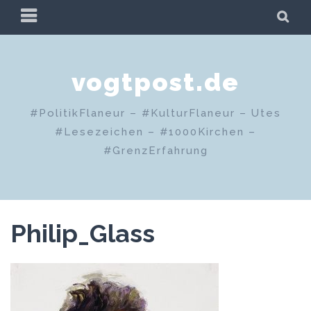
Zum
PRIMÄRES
SU
Inhalt
MENÜ
springen
vogtpost.de
#PolitikFlaneur – #KulturFlaneur – Utes
#Lesezeichen – #1000Kirchen –
#GrenzErfahrung
Philip_Glass