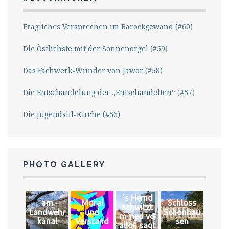
Fragliches Versprechen im Barockgewand (#60)
Die Östlichste mit der Sonnenorgel (#59)
Das Fachwerk-Wunder von Jawor (#58)
Die Entschandelung der „Entschandelten“ (#57)
Die Jugendstil-Kirche (#56)
PHOTO GALLERY
´s Hemd
am
Moral
Schloss
schwitzt
Landwehr
und
Schönhau
m´ned vo
kanal
Verstand
sen
alloi, sagt