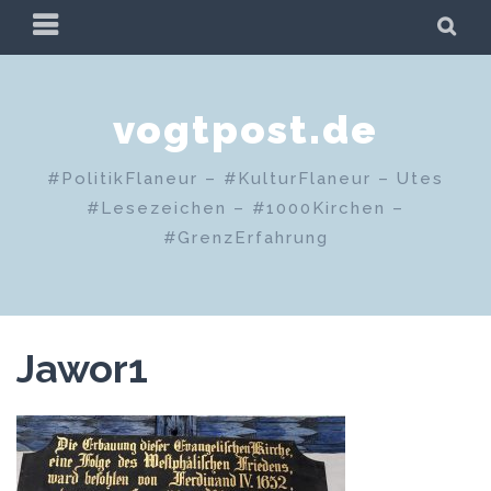
Zum
PRIMÄRES
SU
Inhalt
MENÜ
springen
vogtpost.de
#PolitikFlaneur – #KulturFlaneur – Utes
#Lesezeichen – #1000Kirchen –
#GrenzErfahrung
Jawor1