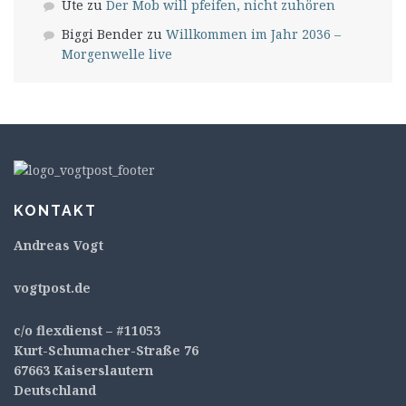
Ute
zu
Der Mob will pfeifen, nicht zuhören
Biggi Bender
zu
Willkommen im Jahr 2036 –
Morgenwelle live
KONTAKT
Andreas Vogt
v
ogtpost.de
c/o flexdienst – #11053
Kurt-Schumacher-Straße 76
67663 Kaiserslautern
Deutschland