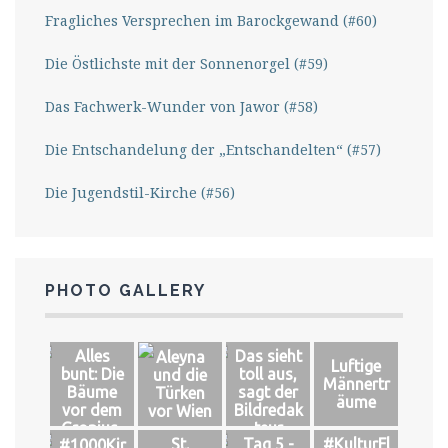
Fragliches Versprechen im Barockgewand (#60)
Die Östlichste mit der Sonnenorgel (#59)
Das Fachwerk-Wunder von Jawor (#58)
Die Entschandelung der „Entschandelten“ (#57)
Die Jugendstil-Kirche (#56)
PHOTO GALLERY
Alles
Das sieht
Aleyna
Luftige
bunt: Die
toll aus,
und die
Männertr
Bäume
sagt der
Türken
äume
vor dem
Bildredak
vor Wien
Gropius-
teur
St.
Tag 5 -
#KulturFl
#1000Kir
Bau