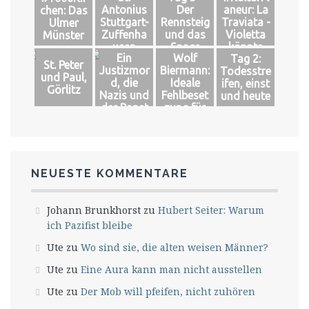
Antonius
Der
aneur: La
chen: Das
Stuttgart-
Rennsteig
Traviata -
Ulmer
Zuffenha
und das
Violetta
Münster
usen
Space
könnte
Ein
Wolf
Tag 2:
leben
St. Peter
Justizmor
Biermann:
Todesstre
und Paul,
d, die
Ideale
ifen, einst
Görlitz
Nazis und
Fehlbeset
und heute
der Papst
zung für
das große
Glück
NEUESTE KOMMENTARE
Johann Brunkhorst
zu
Hubert Seiter: Warum
ich Pazifist bleibe
Ute
zu
Wo sind sie, die alten weisen Männer?
Ute
zu
Eine Aura kann man nicht ausstellen
Ute
zu
Der Mob will pfeifen, nicht zuhören