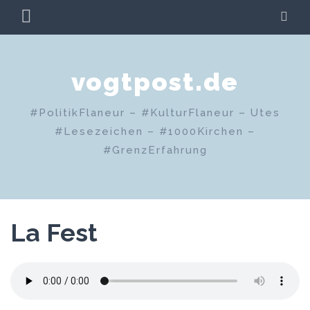
Zum
PRIMÄRES
SU
Inhalt
MENÜ
springen
vogtpost.de
#PolitikFlaneur – #KulturFlaneur – Utes
#Lesezeichen – #1000Kirchen –
#GrenzErfahrung
La Fest