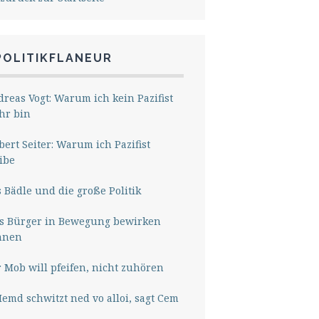
POLITIKFLANEUR
reas Vogt: Warum ich kein Pazifist
hr bin
ert Seiter: Warum ich Pazifist
ibe
 Bädle und die große Politik
s Bürger in Bewegung bewirken
nnen
 Mob will pfeifen, nicht zuhören
Hemd schwitzt ned vo alloi, sagt Cem