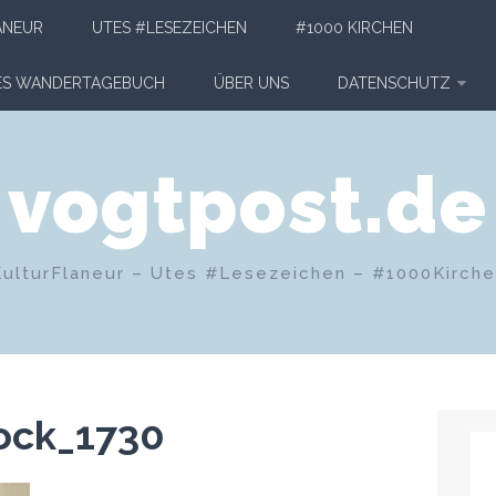
ANEUR
UTES #LESEZEICHEN
#1000 KIRCHEN
HES WANDERTAGEBUCH
ÜBER UNS
DATENSCHUTZ
vogtpost.de
KulturFlaneur – Utes #Lesezeichen – #1000Kirch
ock_1730