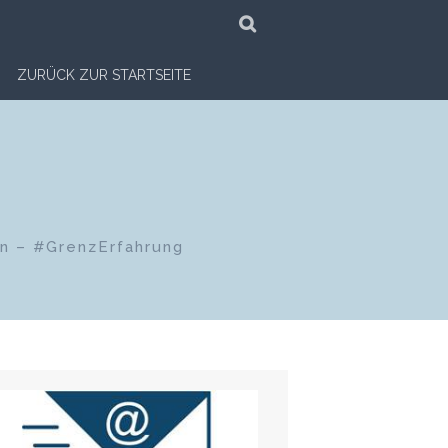
SUCHE
ZURÜCK ZUR STARTSEITE
en – #GrenzErfahrung