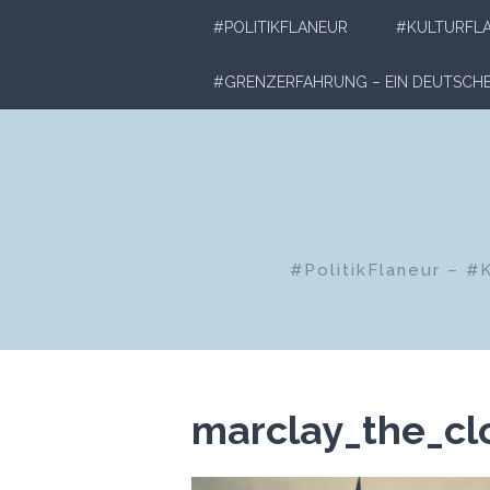
Zum
#POLITIKFLANEUR
#KULTURFL
Inhalt
springen
#GRENZERFAHRUNG – EIN DEUTSC
#PolitikFlaneur – #
marclay_the_cl