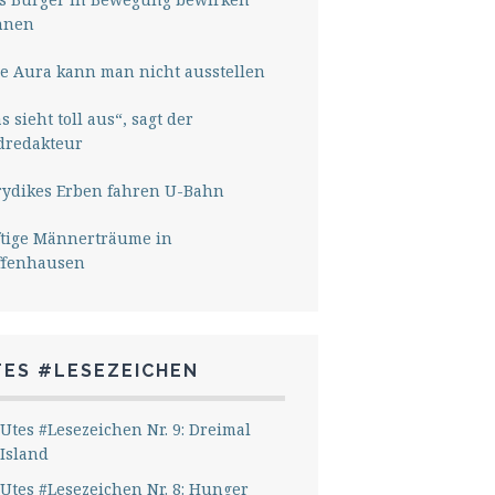
nnen
e Aura kann man nicht ausstellen
s sieht toll aus“, sagt der
dredakteur
rydikes Erben fahren U-Bahn
ftige Männerträume in
ffenhausen
TES #LESEZEICHEN
Utes #Lesezeichen Nr. 9: Dreimal
Island
Utes #Lesezeichen Nr. 8: Hunger