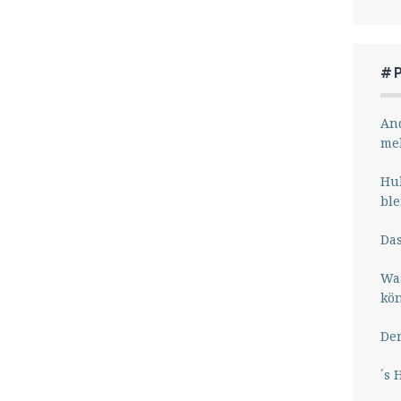
#
And
me
Hub
ble
Das
Wa
kö
Der
´s 