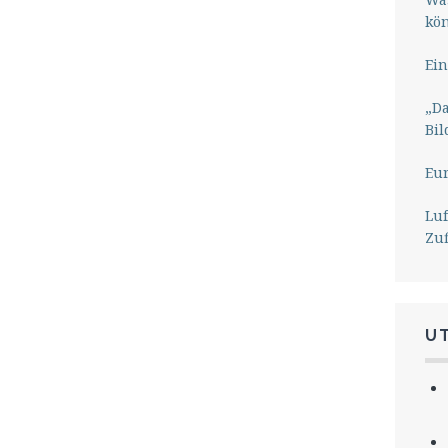
kö
Ein
„Da
Bil
Eu
Lu
Zu
U