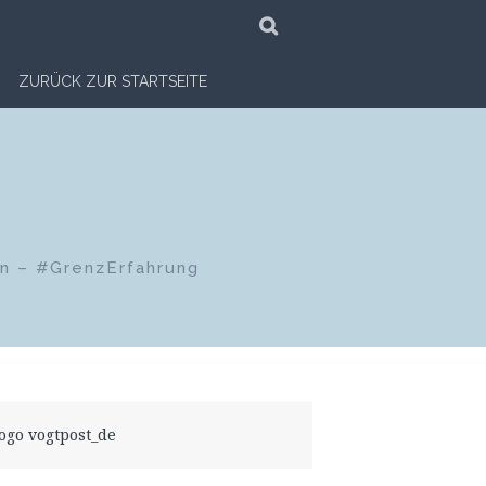
SUCHE
ZURÜCK ZUR STARTSEITE
en – #GrenzErfahrung