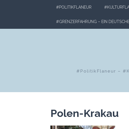
Zum
#POLITIKFLANEUR
#KULTURFL
Inhalt
springen
#GRENZERFAHRUNG – EIN DEUTSC
#PolitikFlaneur – #
Polen-Krakau