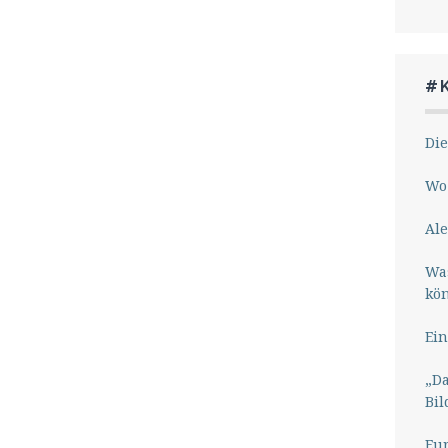
#
Die
Wo 
Ale
Wa
kö
Ein
„Da
Bil
Eu