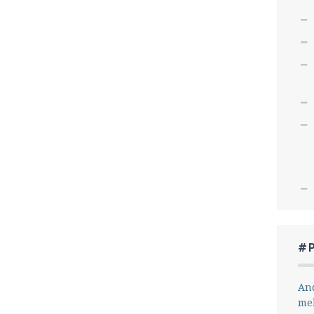
#
And
me