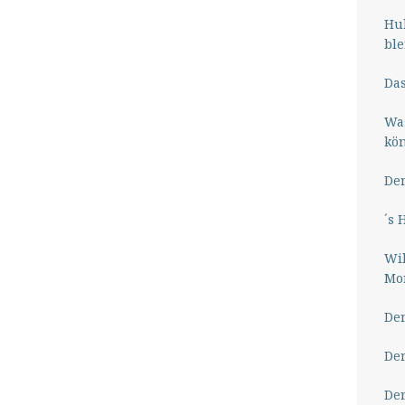
Hub
ble
Das
Wa
kö
Der
´s 
Wil
Mor
Der
Der
Der