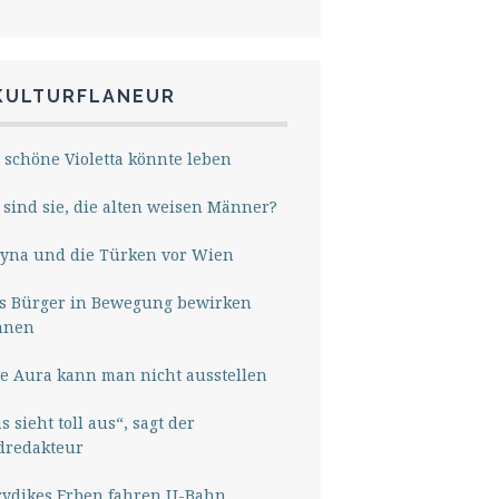
KULTURFLANEUR
 schöne Violetta könnte leben
sind sie, die alten weisen Männer?
yna und die Türken vor Wien
s Bürger in Bewegung bewirken
nnen
e Aura kann man nicht ausstellen
s sieht toll aus“, sagt der
dredakteur
rydikes Erben fahren U-Bahn