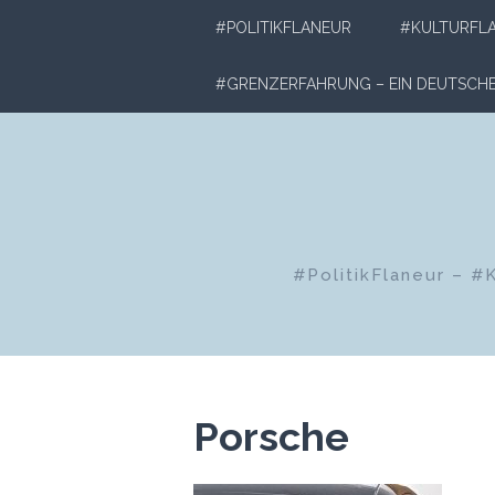
Zum
#POLITIKFLANEUR
#KULTURFL
Inhalt
springen
#GRENZERFAHRUNG – EIN DEUTSC
#PolitikFlaneur – #
Porsche