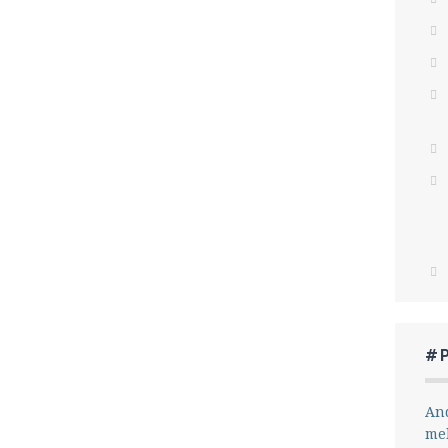
#
And
me