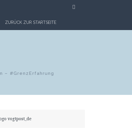
SUCHE
ZURÜCK ZUR STARTSEITE
en – #GrenzErfahrung