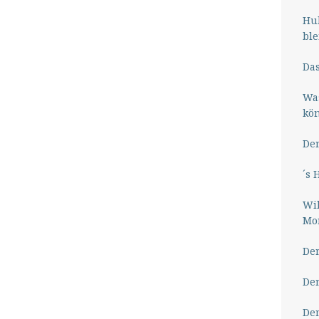
Hub
ble
Das
Wa
kö
Der
´s 
Wil
Mor
Der
Der
Der