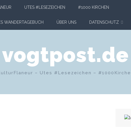
ANEUR
UTES #LESEZEICHEN
#1000 KIRCHEN
HES WANDERTAGEBUCH
ÜBER UNS
DATENSCHUTZ
vogtpost.de
KulturFlaneur – Utes #Lesezeichen – #1000Kirch