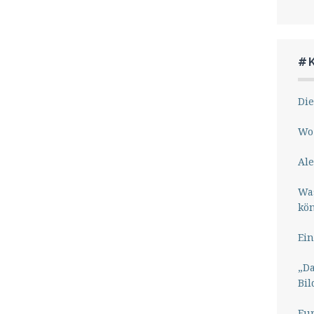
#
Die
Wo 
Ale
Wa
kö
Ein
„Da
Bil
Eu