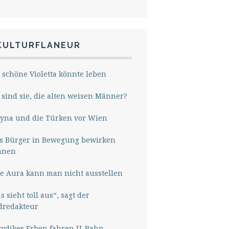
KULTURFLANEUR
 schöne Violetta könnte leben
sind sie, die alten weisen Männer?
yna und die Türken vor Wien
s Bürger in Bewegung bewirken
nnen
e Aura kann man nicht ausstellen
s sieht toll aus“, sagt der
dredakteur
rydikes Erben fahren U-Bahn