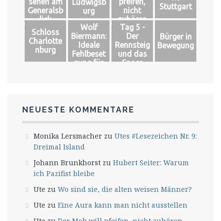
sehen am
pfeifen,
Ludwigsb
Stuttgart
Generalsb
nicht
urg
lick
zuhören
Wolf
Tag 5 -
Schloss
Biermann:
Der
Bürger in
Charlotte
Ideale
Rennsteig
Bewegung
nburg
Fehlbeset
und das
zung für
Space
das große
Glück
NEUESTE KOMMENTARE
Monika Lersmacher
zu
Utes #Lesezeichen Nr. 9:
Dreimal Island
Johann Brunkhorst
zu
Hubert Seiter: Warum
ich Pazifist bleibe
Ute
zu
Wo sind sie, die alten weisen Männer?
Ute
zu
Eine Aura kann man nicht ausstellen
Ute
zu
Der Mob will pfeifen, nicht zuhören