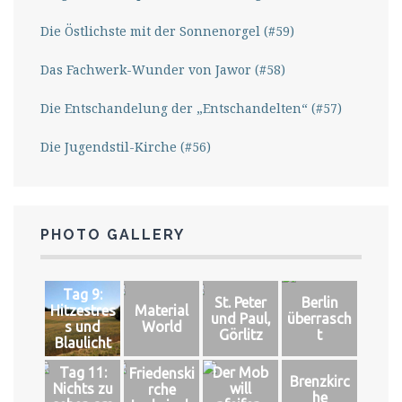
Die Östlichste mit der Sonnenorgel (#59)
Das Fachwerk-Wunder von Jawor (#58)
Die Entschandelung der „Entschandelten“ (#57)
Die Jugendstil-Kirche (#56)
PHOTO GALLERY
Tag 9:
St. Peter
Berlin
Hitzestres
Material
und Paul,
überrasch
s und
World
Görlitz
t
Blaulicht
Tag 11:
Der Mob
Friedenski
Brenzkirc
Nichts zu
will
rche
he