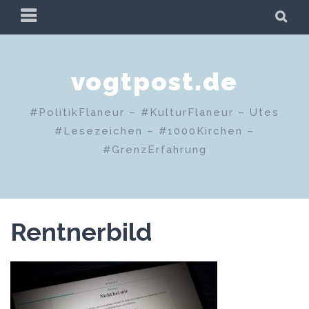
Zum
PRIMÄRES
SU
Inhalt
MENÜ
springen
vogtpost.de
#PolitikFlaneur – #KulturFlaneur – Utes
#Lesezeichen – #1000Kirchen –
#GrenzErfahrung
Rentnerbild