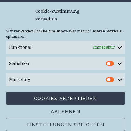
c/o flexdienst – #11053
Cookie-Zustimmung
Kurt-Schumacher-Straße 76
verwalten
67663 Kaiserslautern
Deutschland
Wir verwenden Cookies, um unsere Website und unseren Service zu
optimieren.
Keine Pakete oder Päckchen – Annahme wird
verweigert!
Funktional
Immer aktiv
Mail
info(at)vogtpost.de
Statistiken
Statist
Bluesky:
@vogtpost.bsky.social
Marketing
Market
Mastodon:
@vogtpost
COOKIES AKZEPTIEREN
ABLEHNEN
Proudly powered by WordPress
|
Theme: Plane von
EINSTELLUNGEN SPEICHERN
WordPress.com
.