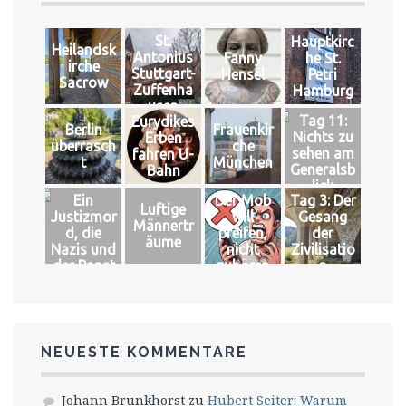
St.
Hauptkirc
Heilandsk
Antonius
Fanny
he St.
irche
Stuttgart-
Hensel
Petri
Sacrow
Zuffenha
Hamburg
usen
Tag 11:
Eurydikes
Berlin
Frauenkir
Nichts zu
Erben
überrasch
che
sehen am
fahren U-
t
München
Generalsb
Bahn
lick
Ein
Der Mob
Tag 3: Der
Luftige
Justizmor
will
Gesang
Männertr
d, die
pfeifen,
der
äume
Nazis und
nicht
Zivilisatio
der Papst
zuhören
n
NEUESTE KOMMENTARE
Johann Brunkhorst
zu
Hubert Seiter: Warum