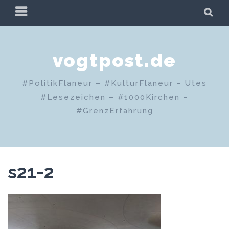
Zum
PRIMÄRES
SU
Inhalt
MENÜ
springen
vogtpost.de
#PolitikFlaneur – #KulturFlaneur – Utes
#Lesezeichen – #1000Kirchen –
#GrenzErfahrung
s21-2