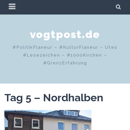
Zum
PRIMÄRES
SU
Inhalt
MENÜ
springen
vogtpost.de
#PolitikFlaneur – #KulturFlaneur – Utes
#Lesezeichen – #1000Kirchen –
#GrenzErfahrung
Tag 5 – Nordhalben