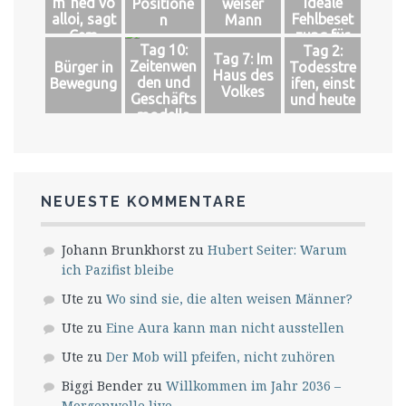
m´ned vo
Ideale
Positione
weiser
alloi, sagt
Fehlbeset
n
Mann
Cem
zung für
Tag 10:
Tag 2:
das große
Tag 7: Im
Zeitenwen
Bürger in
Todesstre
Glück
Haus des
den und
Bewegung
ifen, einst
Volkes
Geschäfts
und heute
modelle
NEUESTE KOMMENTARE
Johann Brunkhorst
zu
Hubert Seiter: Warum
ich Pazifist bleibe
Ute
zu
Wo sind sie, die alten weisen Männer?
Ute
zu
Eine Aura kann man nicht ausstellen
Ute
zu
Der Mob will pfeifen, nicht zuhören
Biggi Bender
zu
Willkommen im Jahr 2036 –
Morgenwelle live