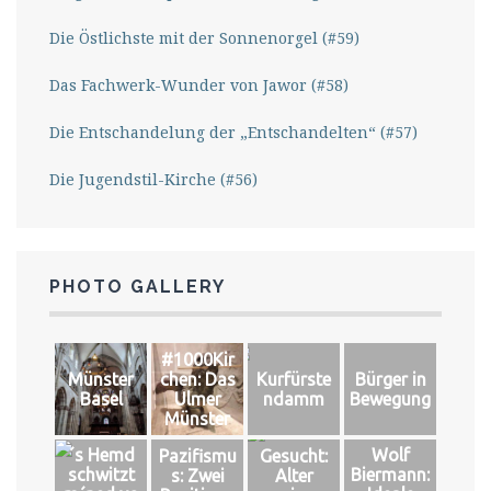
Die Östlichste mit der Sonnenorgel (#59)
Das Fachwerk-Wunder von Jawor (#58)
Die Entschandelung der „Entschandelten“ (#57)
Die Jugendstil-Kirche (#56)
PHOTO GALLERY
#1000Kir
Münster
chen: Das
Kurfürste
Bürger in
Basel
Ulmer
ndamm
Bewegung
Münster
´s Hemd
Wolf
Pazifismu
Gesucht:
schwitzt
Biermann:
s: Zwei
Alter