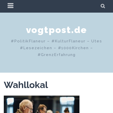
Zum
PRIMÄRES
SU
Inhalt
MENÜ
springen
vogtpost.de
#PolitikFlaneur – #KulturFlaneur – Utes
#Lesezeichen – #1000Kirchen –
#GrenzErfahrung
Wahllokal