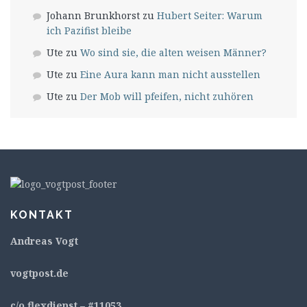
Johann Brunkhorst
zu
Hubert Seiter: Warum
ich Pazifist bleibe
Ute
zu
Wo sind sie, die alten weisen Männer?
Ute
zu
Eine Aura kann man nicht ausstellen
Ute
zu
Der Mob will pfeifen, nicht zuhören
KONTAKT
Andreas Vogt
v
ogtpost.de
c/o flexdienst – #11053