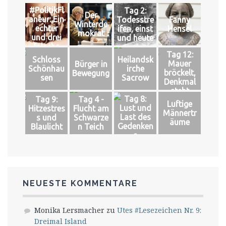
#PolitikFl
Tag 2:
Der
aneur: Ein
Todesstre
Fanny
Winterde
echter
ifen, einst
Hensel
mokrat
und drei
und heute
falsche
Tag 12:
Könige
Schloss
Heilandsk
Mauer
Bürger in
Schönhau
irche
bröckelt,
Bewegung
sen
Sacrow
Denkmal
steht
Tag 8:
Tag 9:
Tag 4 -
Luftige
Lust und
Hitzestres
Flucht am
Männertr
Last des
s und
Schwarze
äume
Gedenken
Blaulicht
n Teich
s
NEUESTE KOMMENTARE
Monika Lersmacher
zu
Utes #Lesezeichen Nr. 9:
Dreimal Island