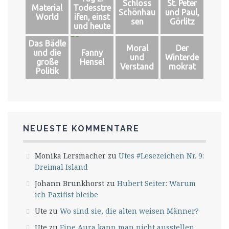
Schloss
St. Peter
Material
Todesstre
Schönhau
und Paul,
World
ifen, einst
sen
Görlitz
und heute
Das Bädle
Moral
Der
und die
Fanny
und
Winterde
große
Hensel
Verstand
mokrat
Politik
NEUESTE KOMMENTARE
Monika Lersmacher
zu
Utes #Lesezeichen Nr. 9:
Dreimal Island
Johann Brunkhorst
zu
Hubert Seiter: Warum
ich Pazifist bleibe
Ute
zu
Wo sind sie, die alten weisen Männer?
Ute
zu
Eine Aura kann man nicht ausstellen