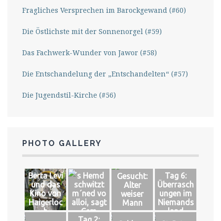
Fragliches Versprechen im Barockgewand (#60)
Die Östlichste mit der Sonnenorgel (#59)
Das Fachwerk-Wunder von Jawor (#58)
Die Entschandelung der „Entschandelten“ (#57)
Die Jugendstil-Kirche (#56)
PHOTO GALLERY
Berta Levi
´s Hemd
Tag 6:
Gesucht:
und das
schwitzt
Überrasch
Alter
Kino von
m´ned vo
ungen im
weiser
Haigerloc
alloi, sagt
Niemands
Mann
h
Cem
land
Tag 2: