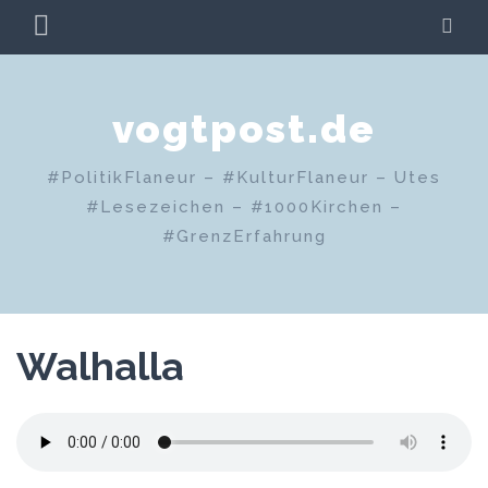
Zum
PRIMÄRES
SU
Inhalt
MENÜ
springen
vogtpost.de
#PolitikFlaneur – #KulturFlaneur – Utes
#Lesezeichen – #1000Kirchen –
#GrenzErfahrung
Walhalla