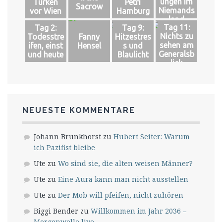
ungen im
Türken
Petri
Sacrow
Niemands
vor Wien
Hamburg
land
Tag 11:
Tag 2:
Tag 9:
Nichts zu
Todesstre
Fanny
Hitzestres
sehen am
ifen, einst
Hensel
s und
Generalsb
und heute
Blaulicht
lick
NEUESTE KOMMENTARE
Johann Brunkhorst
zu
Hubert Seiter: Warum
ich Pazifist bleibe
Ute
zu
Wo sind sie, die alten weisen Männer?
Ute
zu
Eine Aura kann man nicht ausstellen
Ute
zu
Der Mob will pfeifen, nicht zuhören
Biggi Bender
zu
Willkommen im Jahr 2036 –
Morgenwelle live