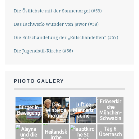
Die Östlichste mit der Sonnenorgel (#59)
Das Fachwerk-Wunder von Jawor (#58)
Die Entschandelung der „Entschandelten“ (#57)
Die Jugendstil-Kirche (#56)
PHOTO GALLERY
Erlöserkir
Der
Luftige
che
Bürger in
Winterde
Männertr
München-
Bewegung
mokrat
äume
Schwabin
g
Tag 6:
Aleyna
Hauptkirc
Heilandsk
Überrasch
und die
he St.
irche