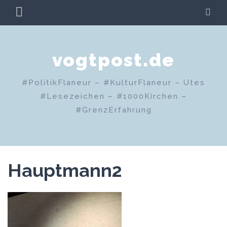
Zum
PRIMÄRES
SU
Inhalt
MENÜ
springen
vogtpost.de
#PolitikFlaneur – #KulturFlaneur – Utes
#Lesezeichen – #1000Kirchen –
#GrenzErfahrung
Hauptmann2