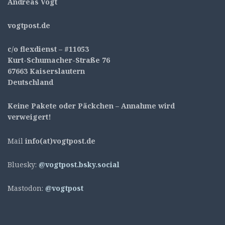
Andreas Vogt
v
ogtpost.de
c/o flexdienst – #11053
Kurt-Schumacher-Straße 76
67663 Kaiserslautern
Deutschland
Keine Pakete oder Päckchen – Annahme wird
verweigert!
Mail
info(at)vogtpost.de
Bluesky:
@vogtpost.bsky.social
Mastodon:
@vogtpost