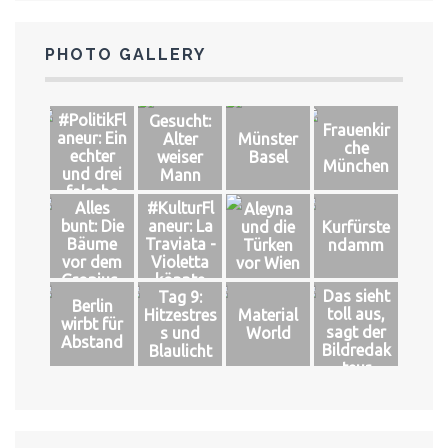
PHOTO GALLERY
#PolitikFl
Gesucht:
Frauenkir
aneur: Ein
Alter
Münster
che
echter
weiser
Basel
München
und drei
Mann
falsche
Alles
#KulturFl
Aleyna
Könige
bunt: Die
aneur: La
und die
Kurfürste
Bäume
Traviata -
Türken
ndamm
vor dem
Violetta
vor Wien
Gropius-
könnte
Das sieht
Tag 9:
Bau
leben
Berlin
toll aus,
Hitzestres
Material
wirbt für
sagt der
s und
World
Abstand
Bildredak
Blaulicht
teur