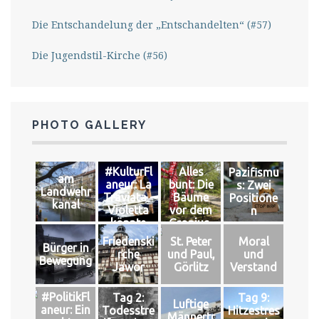
Die Entschandelung der „Entschandelten“ (#57)
Die Jugendstil-Kirche (#56)
PHOTO GALLERY
#KulturFl
Alles
Pazifismu
am
aneur: La
bunt: Die
s: Zwei
Landwehr
Traviata -
Bäume
Positione
kanal
Violetta
vor dem
n
könnte
Gropius-
leben
Bau
Friedenski
St. Peter
Moral
Bürger in
rche
und Paul,
und
Bewegung
Jawor
Görlitz
Verstand
#PolitikFl
Tag 2:
Tag 9:
Luftige
aneur: Ein
Todesstre
Hitzestres
Männertr