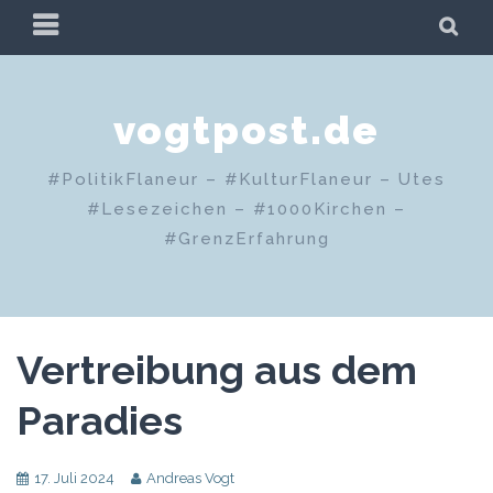
Zum
PRIMÄRES
SU
Inhalt
MENÜ
springen
vogtpost.de
#PolitikFlaneur – #KulturFlaneur – Utes
#Lesezeichen – #1000Kirchen –
#GrenzErfahrung
Vertreibung aus dem
Paradies
17. Juli 2024
Andreas Vogt