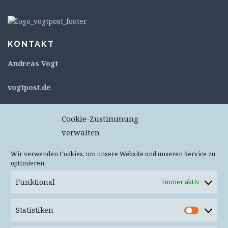
KONTAKT
Andreas Vogt
v
ogtpost.de
c/o flexdienst – #11053
Cookie-Zustimmung
Kurt-Schumacher-Straße 76
verwalten
67663 Kaiserslautern
Deutschland
Wir verwenden Cookies, um unsere Website und unseren Service zu
optimieren.
Keine Pakete oder Päckchen – Annahme wird
verweigert!
Funktional
Immer aktiv
Mail
info(at)vogtpost.de
Statistiken
Statist