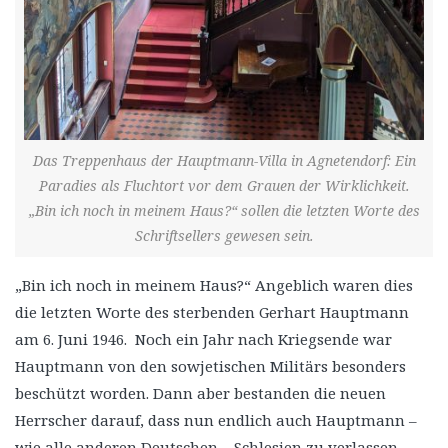
Das Treppenhaus der Hauptmann-Villa in Agnetendorf: Ein
Paradies als Fluchtort vor dem Grauen der Wirklichkeit.
„Bin ich noch in meinem Haus?“ sollen die letzten Worte des
Schriftsellers gewesen sein.
„Bin ich noch in meinem Haus?“ Angeblich waren dies
die letzten Worte des sterbenden Gerhart Hauptmann
am 6. Juni 1946. Noch ein Jahr nach Kriegsende war
Hauptmann von den sowjetischen Militärs besonders
beschützt worden. Dann aber bestanden die neuen
Herrscher darauf, dass nun endlich auch Hauptmann –
wie alle anderen Deutschen – Schlesien zu verlassen