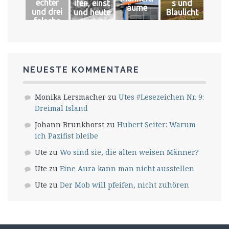
echter
ifen, einst
s und
äume
und drei
und heute
Blaulicht
falsche
Könige
NEUESTE KOMMENTARE
Monika Lersmacher
zu
Utes #Lesezeichen Nr. 9:
Dreimal Island
Johann Brunkhorst
zu
Hubert Seiter: Warum
ich Pazifist bleibe
Ute
zu
Wo sind sie, die alten weisen Männer?
Ute
zu
Eine Aura kann man nicht ausstellen
Ute
zu
Der Mob will pfeifen, nicht zuhören