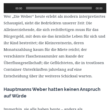
Audio-
00:00
00:00
Player
Wer „Die Weber“ heute erlebt als modern interpretiertes
Schauspiel, sieht die Bedrückten unserer Zeit: Die
Alleinerziehende, die sich rechtfertigen muss für das
Bürgergeld, mit dem sie das ärmliche Leben für sich und
ihr Kind bestreitet; die Kleinrentnerin, deren
Monatszahlung kaum für die Miete reicht; der
verschämte Flaschensammler am Rande der
Überflussgesellschaft; die Geflüchteten, die in trostlosen
Container-Unterkünften jahrelang auf eine
Entscheidung über ihr weiteres Schicksal warten.
Hauptmanns Weber hatten keinen Anspruch
auf Würde
Immerhin, sie alle haben heute – anders als