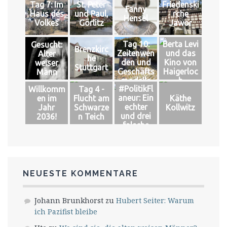
Tag 7: Im
St. Peter
Friedenski
Fanny
Haus des
und Paul,
rche
Hensel
Volkes
Görlitz
Jawor
Tag 10:
Berta Levi
Gesucht:
Brenzkirc
Zeitenwen
und das
Alter
he
den und
Kino von
weiser
Stuttgart
Geschäfts
Haigerloc
Mann
modelle
h
#PolitikFl
Willkomm
Tag 4 -
aneur: Ein
en im
Flucht am
Käthe
echter
Jahr
Schwarze
Kollwitz
und drei
2036!
n Teich
falsche
Könige
NEUESTE KOMMENTARE
Johann Brunkhorst
zu
Hubert Seiter: Warum
ich Pazifist bleibe