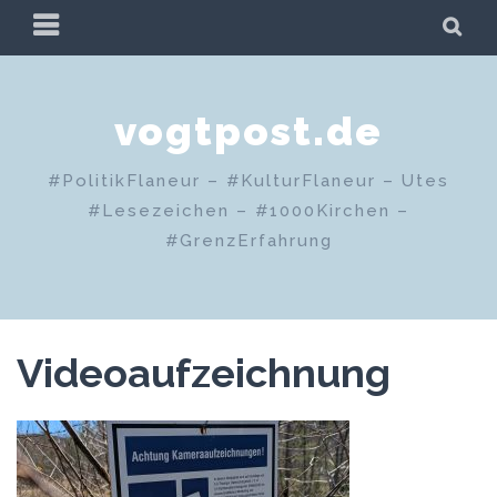
Zum
PRIMÄRES
SU
Inhalt
MENÜ
springen
vogtpost.de
#PolitikFlaneur – #KulturFlaneur – Utes
#Lesezeichen – #1000Kirchen –
#GrenzErfahrung
Videoaufzeichnung