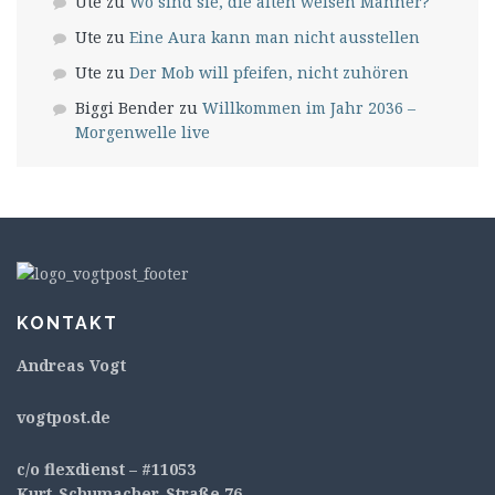
Ute
zu
Wo sind sie, die alten weisen Männer?
Ute
zu
Eine Aura kann man nicht ausstellen
Ute
zu
Der Mob will pfeifen, nicht zuhören
Biggi Bender
zu
Willkommen im Jahr 2036 –
Morgenwelle live
KONTAKT
Andreas Vogt
v
ogtpost.de
c/o flexdienst – #11053
Kurt-Schumacher-Straße 76