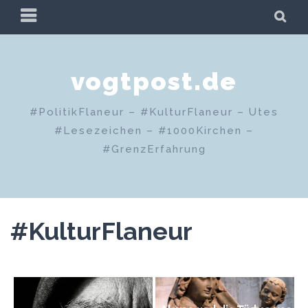
Zum
PRIMÄRES
SU
Inhalt
MENÜ
springen
vogtpost.de
#PolitikFlaneur – #KulturFlaneur – Utes
#Lesezeichen – #1000Kirchen –
#GrenzErfahrung
#KulturFlaneur