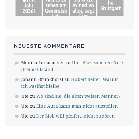
en im
he
sehen am
m´ned vo
Jahr
Stuttgart
Generalsb
alloi, sagt
2036!
lick
Cem
NEUESTE KOMMENTARE
Monika Lersmacher
zu
Utes #Lesezeichen Nr. 9:
Dreimal Island
Johann Brunkhorst
zu
Hubert Seiter: Warum
ich Pazifist bleibe
Ute
zu
Wo sind sie, die alten weisen Männer?
Ute
zu
Eine Aura kann man nicht ausstellen
Ute
zu
Der Mob will pfeifen, nicht zuhören