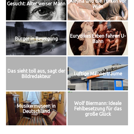
Aleyna und die Türken vor
Gesucht: Alter weiser Mann
Wien
Eurydikes Erben fahren U-
Bürger in Bewegung
Bahn
Das sieht toll aus, sagt der
Luftige Männerträume
Bildredakteur
Wolf Biermann: Ideale
Musikermuseen in
Fehlbesetzung für das
Deutschland
große Glück