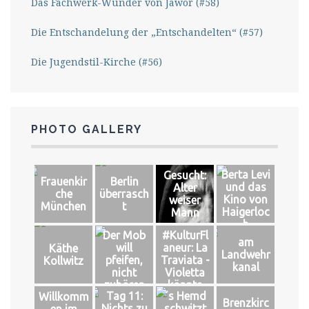
Das Fachwerk-Wunder von Jawor (#58)
Die Entschandelung der „Entschandelten“ (#57)
Die Jugendstil-Kirche (#56)
PHOTO GALLERY
Berta Levi
Gesucht:
Frauenkir
Berlin
und das
Alter
che
überrasch
Kino von
weiser
München
t
Haigerloc
Mann
h
Der Mob
#KulturFl
am
will
aneur: La
Käthe
Landwehr
pfeifen,
Traviata -
Kollwitz
kanal
nicht
Violetta
zuhören
könnte
Tag 11:
´s Hemd
Willkomm
leben
Brenzkirc
Nichts zu
schwitzt