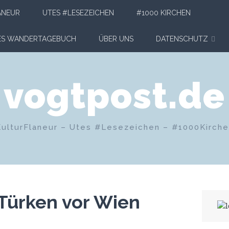
ANEUR
UTES #LESEZEICHEN
#1000 KIRCHEN
HES WANDERTAGEBUCH
ÜBER UNS
DATENSCHUTZ
vogtpost.de
KulturFlaneur – Utes #Lesezeichen – #1000Kirch
 Türken vor Wien