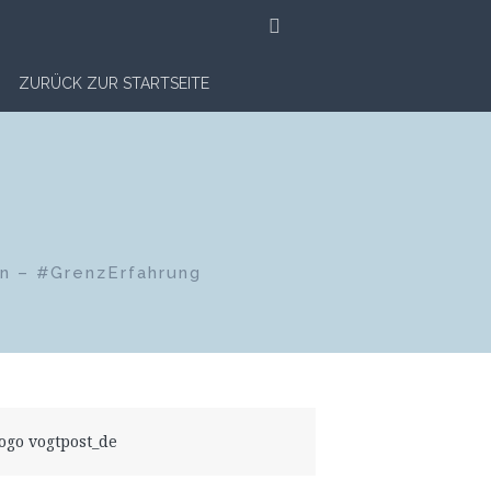
SUCHE
ZURÜCK ZUR STARTSEITE
en – #GrenzErfahrung