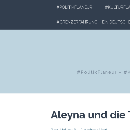
Zum
#POLITIKFLANEUR
#KULTURFL
Inhalt
springen
#GRENZERFAHRUNG – EIN DEUTSC
#PolitikFlaneur – #
Aleyna und die
12. Mai 2026
Andreas Vogt