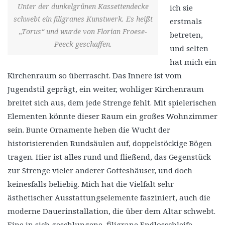
Unter der dunkelgrünen Kassettendecke
ich sie
schwebt ein filigranes Kunstwerk. Es heißt
erstmals
„Torus“ und wurde von Florian Froese-
betreten,
Peeck geschaffen.
und selten
hat mich ein
Kirchenraum so überrascht. Das Innere ist vom
Jugendstil geprägt, ein weiter, wohliger Kirchenraum
breitet sich aus, dem jede Strenge fehlt. Mit spielerischen
Elementen könnte dieser Raum ein großes Wohnzimmer
sein. Bunte Ornamente heben die Wucht der
historisierenden Rundsäulen auf, doppelstöckige Bögen
tragen. Hier ist alles rund und fließend, das Gegenstück
zur Strenge vieler anderer Gotteshäuser, und doch
keinesfalls beliebig. Mich hat die Vielfalt sehr
ästhetischer Ausstattungselemente fasziniert, auch die
moderne Dauerinstallation, die über dem Altar schwebt.
Eine in sich geschlungene, filigrane Endlosschleife