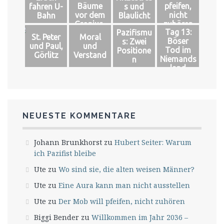
Bäume
pfeifen,
fahren U-
s und
vor dem
nicht
Bahn
Blaulicht
Gropius-
zuhören
Tag 13:
Pazifismu
Bau
St. Peter
Moral
Böser
s: Zwei
und Paul,
und
Tod im
Positione
Görlitz
Verstand
Niemands
n
land
NEUESTE KOMMENTARE
Johann Brunkhorst
zu
Hubert Seiter: Warum
ich Pazifist bleibe
Ute
zu
Wo sind sie, die alten weisen Männer?
Ute
zu
Eine Aura kann man nicht ausstellen
Ute
zu
Der Mob will pfeifen, nicht zuhören
Biggi Bender
zu
Willkommen im Jahr 2036 –