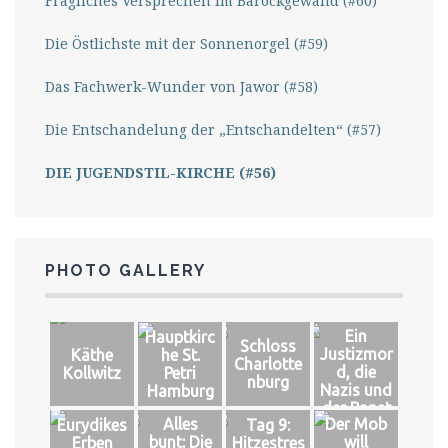
Fragliches Versprechen im Barockgewand (#60)
Die Östlichste mit der Sonnenorgel (#59)
Das Fachwerk-Wunder von Jawor (#58)
Die Entschandelung der „Entschandelten“ (#57)
DIE JUGENDSTIL-KIRCHE (#56)
PHOTO GALLERY
Ein
Hauptkirc
Schloss
Justizmor
Käthe
he St.
Charlotte
d, die
Kollwitz
Petri
nburg
Nazis und
Hamburg
der Papst
Alles
Der Mob
Eurydikes
Tag 9:
bunt: Die
will
Erben
Hitzestres