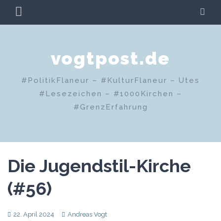
Zum
PRIMÄRES
SU
Inhalt
MENÜ
springen
vogtpost.de
#PolitikFlaneur – #KulturFlaneur – Utes
#Lesezeichen – #1000Kirchen –
#GrenzErfahrung
Die Jugendstil-Kirche
(#56)
22. April 2024
Andreas Vogt