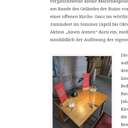
vergleichsweise kleine Marienkapelle 
am Rande des Geländes der Ruine von
einer offenen Kirche. Ganz im wörtli
zumindest im Sommer (April bis Okto
Aktion „Amen Atmen“ dazu ein, medi
sinnbildlich der Auflösung der eige
Die
auß
de
inn
Bed
Bau
Jah
Kir
die
Ben