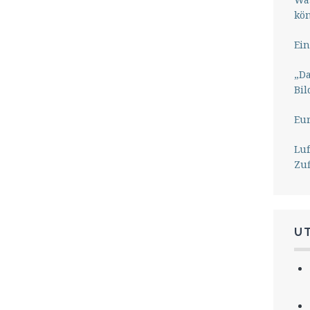
kö
Ein
„Da
Bil
Eu
Lu
Zu
U