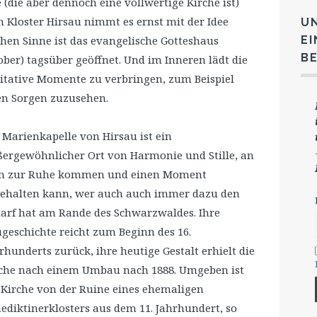
(die aber dennoch eine vollwertige Kirche ist)
 Kloster Hirsau nimmt es ernst mit der Idee
U
chen Sinne ist das evangelische Gotteshaus
E
B
ber) tagsüber geöffnet. Und im Inneren lädt die
tative Momente zu verbringen, zum Beispiel
nen Sorgen zuzusehen.
 Marienkapelle von Hirsau ist ein
ergewöhnlicher Ort von Harmonie und Stille, an
m zur Ruhe kommen und einen Moment
ehalten kann, wer auch auch immer dazu den
arf hat am Rande des Schwarzwaldes. Ihre
geschichte reicht zum Beginn des 16.
rhunderts zurück, ihre heutige Gestalt erhielt die
che nach einem Umbau nach 1888. Umgeben ist
 Kirche von der Ruine eines ehemaligen
ediktinerklosters aus dem 11. Jahrhundert, so