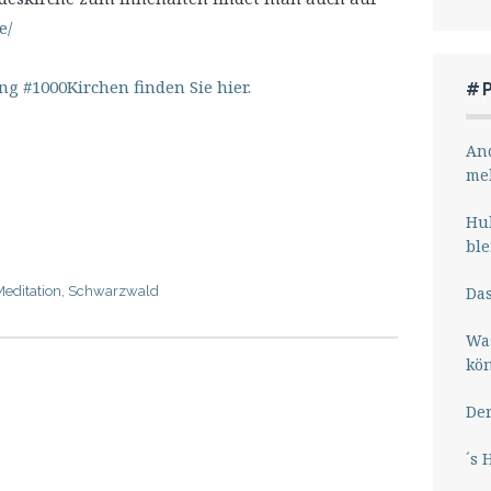
e/
 #1000Kirchen finden Sie hier.
#
And
me
Hub
ble
Das
Meditation
,
Schwarzwald
Wa
kö
Der
´s 