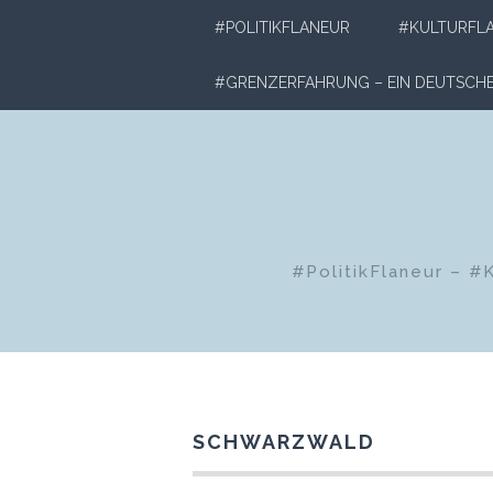
Zum
#POLITIKFLANEUR
#KULTURFL
Inhalt
springen
#GRENZERFAHRUNG – EIN DEUTSC
#PolitikFlaneur – #
SCHWARZWALD