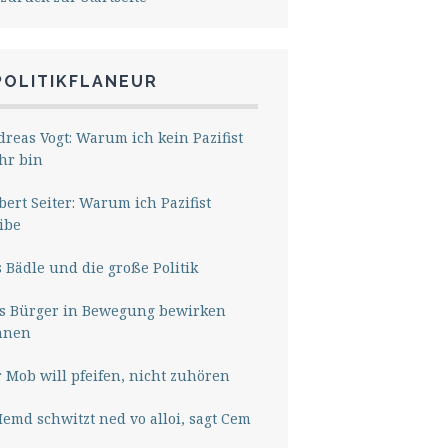
POLITIKFLANEUR
reas Vogt: Warum ich kein Pazifist
hr bin
ert Seiter: Warum ich Pazifist
ibe
 Bädle und die große Politik
s Bürger in Bewegung bewirken
nnen
 Mob will pfeifen, nicht zuhören
Hemd schwitzt ned vo alloi, sagt Cem