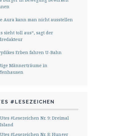
nnen
e Aura kann man nicht ausstellen
s sieht toll aus“, sagt der
dredakteur
rydikes Erben fahren U-Bahn
ftige Männerträume in
ffenhausen
TES #LESEZEICHEN
Utes #Lesezeichen Nr. 9: Dreimal
Island
Utes #Lesezeichen Nr. 8: Hunger