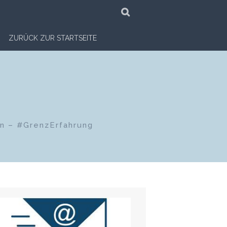
SUCHE
ZURÜCK ZUR STARTSEITE
en – #GrenzErfahrung