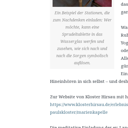
das
gan
Ein Beispiel der Stationen, die
zum Nachdenken einladen: Wer
möchte, kann eine
Was
Sprudeltablette in das
Ruh
Wasserglas werfen und
Yog
zusehen, wie sich nach und
ode
nach die Sorgen symbolisch
All
auflösen.
gün
Ein
Hineinhören in sich selbst – und de
Zur Website von Kloster Hirsau mit 
https://www.klosterhirsau.de/erlebni
paulskloster/marienkapelle
Die meditative Einladung der ev. La