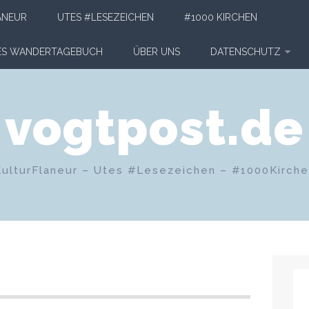
ANEUR
UTES #LESEZEICHEN
#1000 KIRCHEN
HES WANDERTAGEBUCH
ÜBER UNS
DATENSCHUTZ
vogtpost.de
KulturFlaneur – Utes #Lesezeichen – #1000Kirch