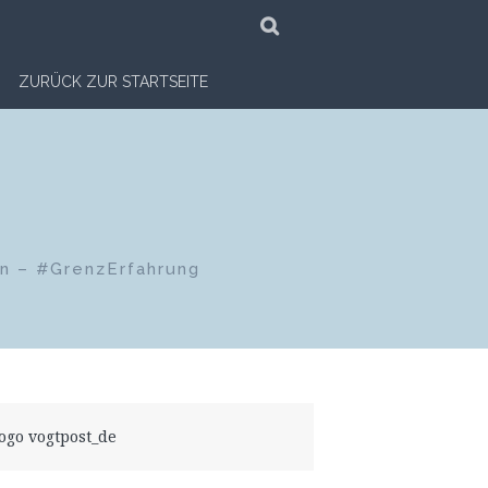
SUCHE
ZURÜCK ZUR STARTSEITE
en – #GrenzErfahrung