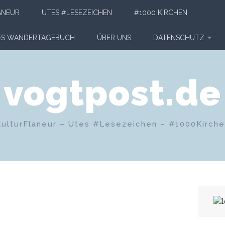
ANEUR
UTES #LESEZEICHEN
#1000 KIRCHEN
HES WANDERTAGEBUCH
ÜBER UNS
DATENSCHUTZ
vogtpost.de
KulturFlaneur – Utes #Lesezeichen – #1000Kirch