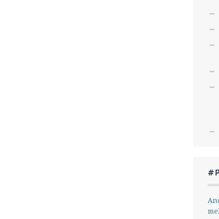
#
And
me