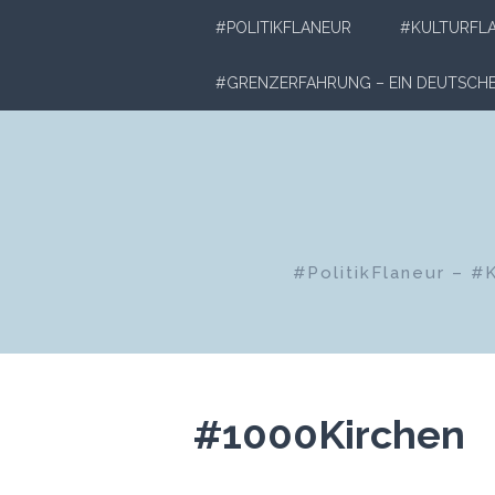
Zum
#POLITIKFLANEUR
#KULTURFL
Inhalt
springen
#GRENZERFAHRUNG – EIN DEUTSC
#PolitikFlaneur – #
#1000Kirchen