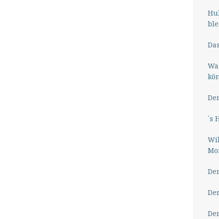
Hub
ble
Das
Wa
kö
Der
´s 
Wil
Mor
Der
Der
Der