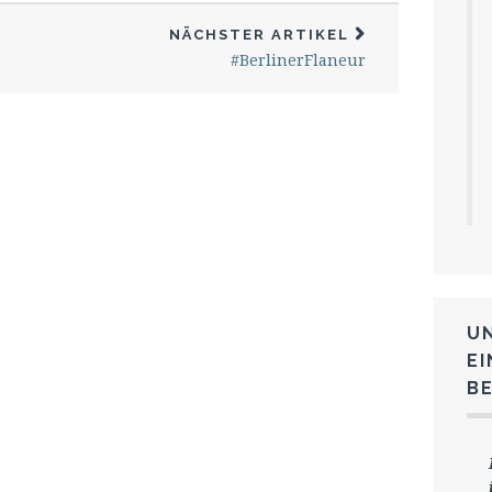
NÄCHSTER ARTIKEL
#BerlinerFlaneur
U
E
B