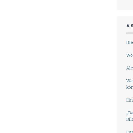
#
Die
Wo 
Ale
Wa
kö
Ein
„Da
Bil
Eu