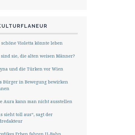
KULTURFLANEUR
 schöne Violetta könnte leben
sind sie, die alten weisen Männer?
yna und die Türken vor Wien
s Bürger in Bewegung bewirken
nnen
e Aura kann man nicht ausstellen
s sieht toll aus“, sagt der
dredakteur
rydikes Erben fahren U-Bahn