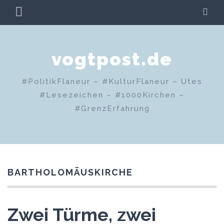
Zum
PRIMÄRES
SU
Inhalt
MENÜ
springen
vogtpost.de
#PolitikFlaneur – #KulturFlaneur – Utes
#Lesezeichen – #1000Kirchen –
#GrenzErfahrung
BARTHOLOMÄUSKIRCHE
Zwei Türme, zwei