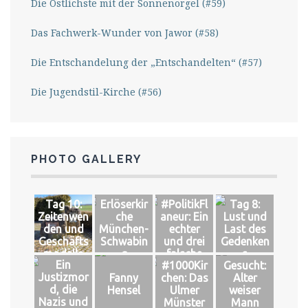
Die Östlichste mit der Sonnenorgel (#59)
Das Fachwerk-Wunder von Jawor (#58)
Die Entschandelung der „Entschandelten“ (#57)
Die Jugendstil-Kirche (#56)
PHOTO GALLERY
Tag 10:
Erlöserkir
#PolitikFl
Tag 8:
Zeitenwen
che
aneur: Ein
Lust und
den und
München-
echter
Last des
Geschäfts
Schwabin
und drei
Gedenken
modelle
g
falsche
s
Ein
#1000Kir
Gesucht:
Könige
Justizmor
Fanny
chen: Das
Alter
d, die
Hensel
Ulmer
weiser
Nazis und
Münster
Mann