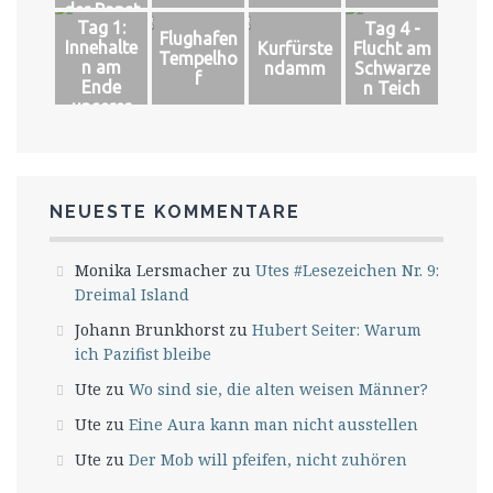
der Papst
Tag 1:
Tag 4 -
Flughafen
Innehalte
Kurfürste
Flucht am
Tempelho
n am
ndamm
Schwarze
f
Ende
n Teich
unserer
Welt
NEUESTE KOMMENTARE
Monika Lersmacher
zu
Utes #Lesezeichen Nr. 9:
Dreimal Island
Johann Brunkhorst
zu
Hubert Seiter: Warum
ich Pazifist bleibe
Ute
zu
Wo sind sie, die alten weisen Männer?
Ute
zu
Eine Aura kann man nicht ausstellen
Ute
zu
Der Mob will pfeifen, nicht zuhören