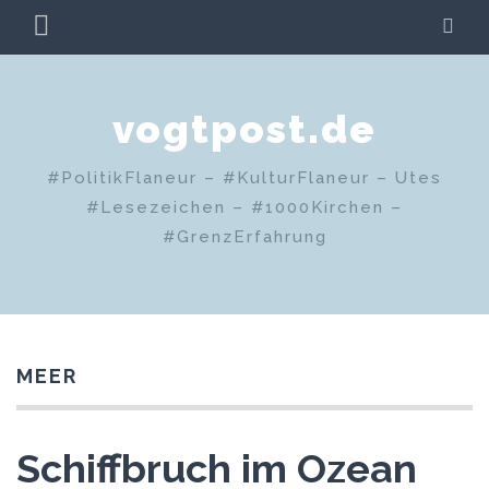
Zum
PRIMÄRES
SU
Inhalt
MENÜ
springen
vogtpost.de
#PolitikFlaneur – #KulturFlaneur – Utes
#Lesezeichen – #1000Kirchen –
#GrenzErfahrung
MEER
Schiffbruch im Ozean