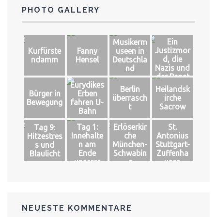
PHOTO GALLERY
Ein
Musikerm
Justizmor
Kurfürste
Fanny
useen in
d, die
ndamm
Hensel
Deutschla
Nazis und
nd
der Papst
Eurydikes
Berlin
Heilandsk
Bürger in
Erben
überrasch
irche
Bewegung
fahren U-
t
Sacrow
Bahn
Tag 1:
Erlöserkir
St.
Tag 9:
Innehalte
che
Antonius
Hitzestres
n am
München-
Stuttgart-
s und
Ende
Schwabin
Zuffenha
Blaulicht
unserer
g
usen
Welt
NEUESTE KOMMENTARE