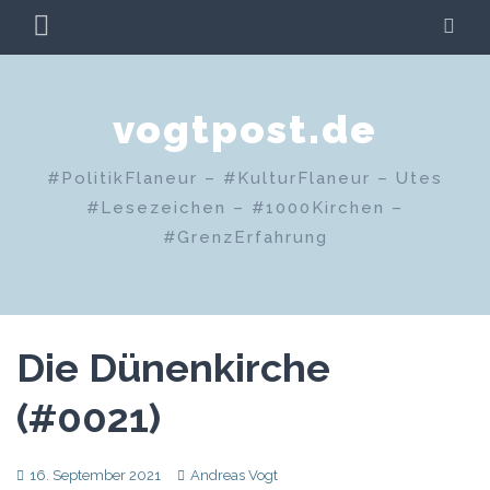
Zum
PRIMÄRES
SU
Inhalt
MENÜ
springen
vogtpost.de
#PolitikFlaneur – #KulturFlaneur – Utes
#Lesezeichen – #1000Kirchen –
#GrenzErfahrung
Die Dünenkirche
(#0021)
16. September 2021
Andreas Vogt