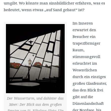
umgibt. Wo könnte man sinnbildlicher erfahren, was es
bedeutet, wenn etwas „auf Sand gebaut“ ist?
Im Inneren
erwartet den
Besucher ein
trapezförmiger
Raum,
stimmungsvoll
erleuchtet im
Wesentlichen
durch ein einziges
großes Glasfenster,
das den Blick frei
gibt auf die
Der Wasserturm, und dahinter das
Dünenlandschaft
Meer: Der Blick aus dem großen
der Nordsee, bis
Fenster von St. Nikolaus (Foto: Ute