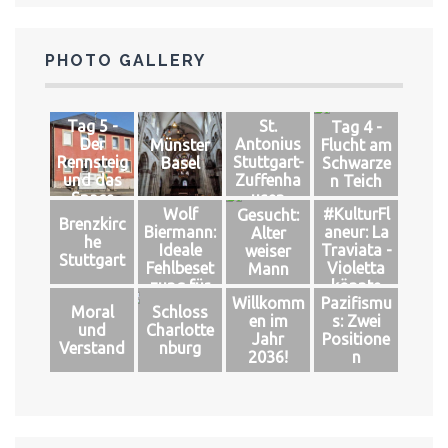
PHOTO GALLERY
Tag 5 -
St.
Tag 4 -
Der
Antonius
Münster
Flucht am
Rennsteig
Stuttgart-
Basel
Schwarze
und das
Zuffenha
n Teich
Space
usen
Wolf
#KulturFl
Gesucht:
Brenzkirc
Biermann:
aneur: La
Alter
he
Ideale
Traviata -
weiser
Stuttgart
Fehlbeset
Violetta
Mann
zung für
könnte
Willkomm
Pazifismu
das große
leben
Moral
Schloss
en im
s: Zwei
Glück
und
Charlotte
Jahr
Positione
Verstand
nburg
2036!
n