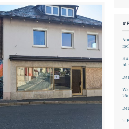
#
And
me
Hub
ble
Das
Wa
kö
Der
´s 