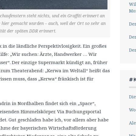
Wil
Mor
aufenstern steht nichts, und ein Graffiti erinnert an
e hier gemacht wurden – auch, weil der Ort so sehr an
Der
ität der späten DDR erinnert.
Der
n die ländliche Perspektivlosigkeit. Ein großes
Der
lfe: „Wir suchen: Ärzte, Handwerker … Wir
user“. Der einzige Supermarkt kündigt an, früher
t zum Theaterabend: „Kerwa im Weltall“ heißt das
issen muss, dass „Kerwa“ fränkisch ist für
#
Die
rin in Nordhalben findet sich ein „Space“,
Wo 
reisenden Himmelskörper. Via Buchungsportal
et. Gut geschlafen habe ich, vor allem aber habe
Ale
ahme der bayerischen Wirtschaftsförderung
Wa