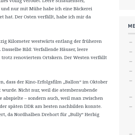
les völlig verödet. Leere Schaufenster,
, und nur mit Mühe habe ich eine Bäckerei
 hat. Der Osten verfällt, habe ich mir da
ME
bzig Kilometer westwärts entlang der früheren
 Dasselbe Bild: Verfallende Häuser, leere
 trotz renoviertem Ortskern. Der Westen verfällt
len, dass der Kino-Erfolgsfilm „Ballon“ im Oktober
t wurde. Nicht nur, weil die atemberaubende
he abspielte – sondern auch, weil man zwischen
der späten DDR am besten nachbilden konnte.
ert, da Nordhalben Drehort für „Bully“ Herbig