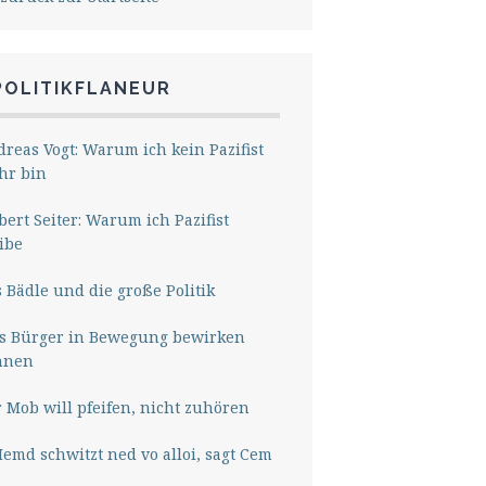
POLITIKFLANEUR
reas Vogt: Warum ich kein Pazifist
hr bin
ert Seiter: Warum ich Pazifist
ibe
 Bädle und die große Politik
s Bürger in Bewegung bewirken
nnen
 Mob will pfeifen, nicht zuhören
Hemd schwitzt ned vo alloi, sagt Cem