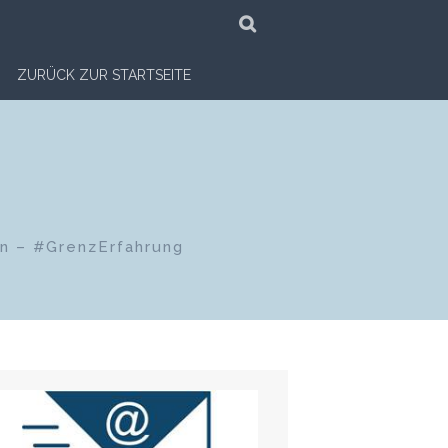
SUCHE
ZURÜCK ZUR STARTSEITE
en – #GrenzErfahrung