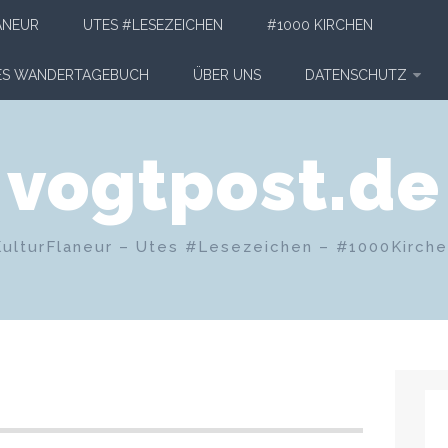
ANEUR
UTES #LESEZEICHEN
#1000 KIRCHEN
HES WANDERTAGEBUCH
ÜBER UNS
DATENSCHUTZ
vogtpost.de
KulturFlaneur – Utes #Lesezeichen – #1000Kirch