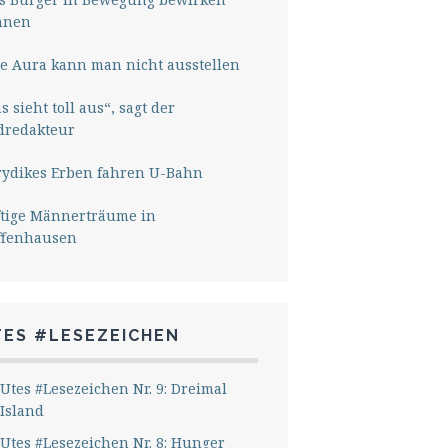
nnen
e Aura kann man nicht ausstellen
s sieht toll aus“, sagt der
dredakteur
rydikes Erben fahren U-Bahn
ftige Männerträume in
ffenhausen
TES #LESEZEICHEN
Utes #Lesezeichen Nr. 9: Dreimal
Island
Utes #Lesezeichen Nr. 8: Hunger