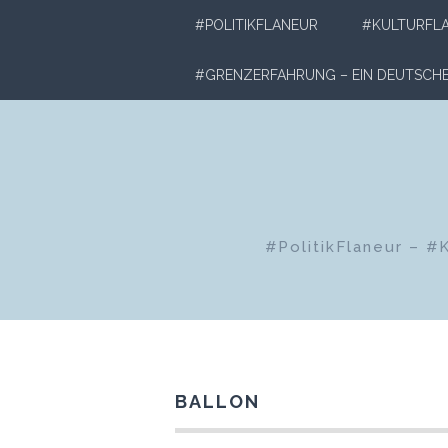
Zum
#POLITIKFLANEUR
#KULTURFL
Inhalt
springen
#GRENZERFAHRUNG – EIN DEUTSC
#PolitikFlaneur – #
BALLON