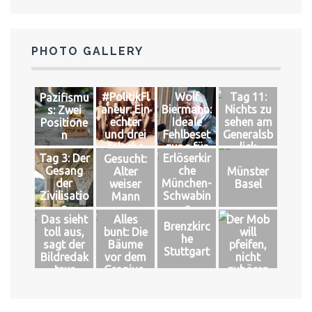
PHOTO GALLERY
#PolitikFl
Wolf
Tag 11:
Pazifismu
aneur: Ein
Biermann:
Nichts zu
s: Zwei
echter
Ideale
sehen am
Positione
und drei
Fehlbeset
Generalsb
n
falsche
zung für
lick
Tag 3: Der
Erlöserkir
Gesucht:
Könige
das große
Gesang
che
Alter
Münster
Glück
der
München-
weiser
Basel
Zivilisatio
Schwabin
Mann
n
g
Das sieht
Alles
Der Mob
Brenzkirc
toll aus,
bunt: Die
will
he
sagt der
Bäume
pfeifen,
Stuttgart
Bildredak
vor dem
nicht
teur
Gropius-
zuhören
Bau