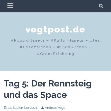
Zum
PRIMÄRES
SU
Inhalt
MENÜ
springen
vogtpost.de
#PolitikFlaneur – #KulturFlaneur – Utes
#Lesezeichen – #1000Kirchen –
#GrenzErfahrung
Tag 5: Der Rennsteig
und das Space
22. September 2024
Andreas Vogt