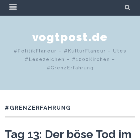
Zum
PRIMÄRES
SU
Inhalt
MENÜ
springen
vogtpost.de
#PolitikFlaneur – #KulturFlaneur – Utes
#Lesezeichen – #1000Kirchen –
#GrenzErfahrung
#GRENZERFAHRUNG
Tag 13: Der böse Tod im